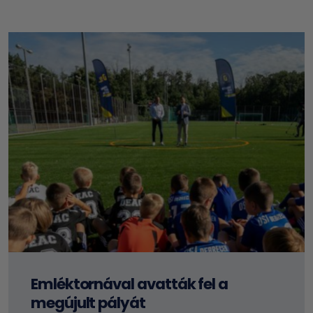
Emléktornával avatták fel a
megújult pályát