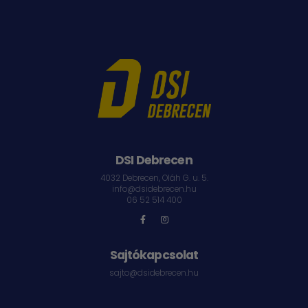
DSI Debrecen
4032 Debrecen, Oláh G. u. 5.
info@dsidebrecen.hu
06 52 514 400
Sajtókapcsolat
sajto@dsidebrecen.hu