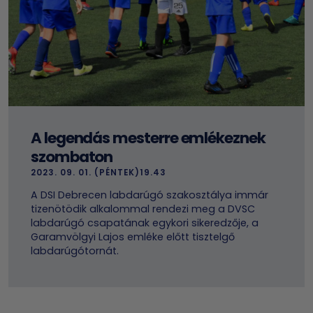
A legendás mesterre emlékeznek
szombaton
2023. 09. 01. (PÉNTEK)19.43
A DSI Debrecen labdarúgó szakosztálya immár
tizenötödik alkalommal rendezi meg a DVSC
labdarúgó csapatának egykori sikeredzője, a
Garamvölgyi Lajos emléke előtt tisztelgő
labdarúgótornát.