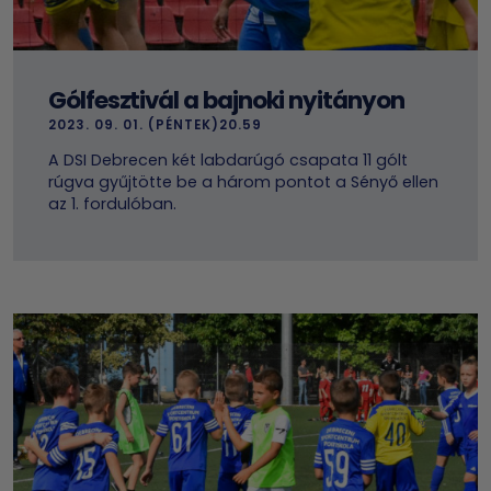
Gólfesztivál a bajnoki nyitányon
2023. 09. 01. (PÉNTEK)20.59
A DSI Debrecen két labdarúgó csapata 11 gólt
rúgva gyűjtötte be a három pontot a Sényő ellen
az 1. fordulóban.