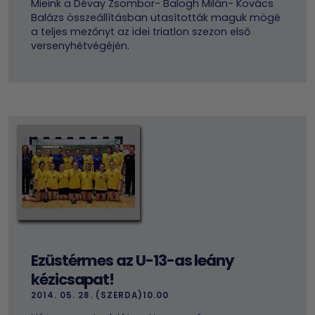
Mieink a Dévay Zsombor- Balogh Milán- Kovács
Balázs összeállításban utasították maguk mögé
a teljes mezőnyt az idei triatlon szezon első
versenyhétvégéjén.
Ezüstérmes az U-13-as leány
kézicsapat!
2014. 05. 28. (SZERDA)10.00