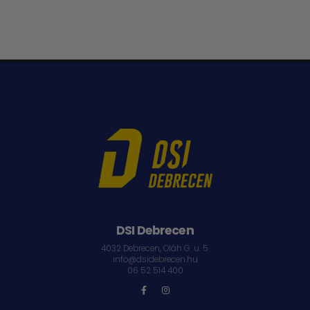
DSI Debrecen
4032 Debrecen, Oláh G. u. 5.
info@dsidebrecen.hu
06 52 514 400