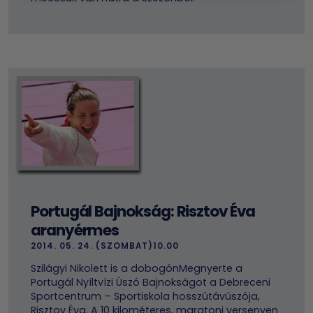
Portugál Bajnokság: Risztov Éva
aranyérmes
2014. 05. 24. (SZOMBAT)10.00
Szilágyi Nikolett is a dobogónMegnyerte a
Portugál Nyíltvízi Úszó Bajnokságot a Debreceni
Sportcentrum – Sportiskola hosszútávúszója,
Risztov Éva. A 10 kilométeres, maratoni versenyen