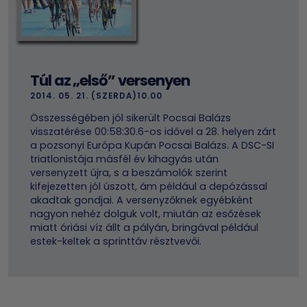
Túl az „első” versenyen
2014. 05. 21. (SZERDA)10.00
Összességében jól sikerült Pocsai Balázs
visszatérése 00:58:30.6-os idővel a 28. helyen zárt
a pozsonyi Európa Kupán Pocsai Balázs. A DSC-SI
triatlonistája másfél év kihagyás után
versenyzett újra, s a beszámolók szerint
kifejezetten jól úszott, ám például a depózással
akadtak gondjai. A versenyzőknek egyébként
nagyon nehéz dolguk volt, miután az esőzések
miatt óriási víz állt a pályán, bringával például
estek-keltek a sprinttáv résztvevői.