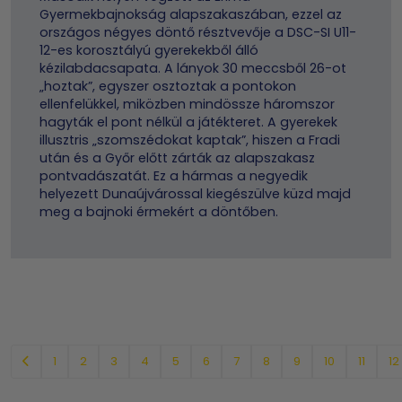
Gyermekbajnokság alapszakaszában, ezzel az
országos négyes döntő résztvevője a DSC-SI U11-
12-es korosztályú gyerekekből álló
kézilabdacsapata. A lányok 30 meccsből 26-ot
„hoztak”, egyszer osztoztak a pontokon
ellenfelükkel, miközben mindössze háromszor
hagyták el pont nélkül a játékteret. A gyerekek
illusztris „szomszédokat kaptak”, hiszen a Fradi
után és a Győr előtt zárták az alapszakasz
pontvadászatát. Ez a hármas a negyedik
helyezett Dunaújvárossal kiegészülve küzd majd
meg a bajnoki érmekért a döntőben.
1
2
3
4
5
6
7
8
9
10
11
12