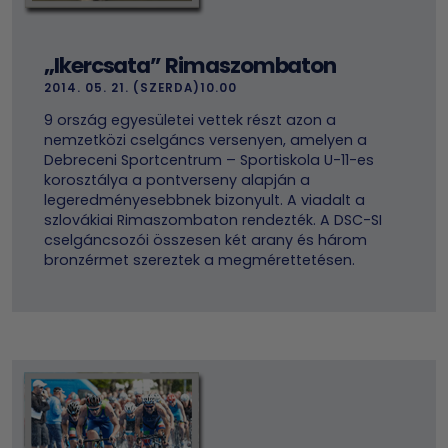
„Ikercsata” Rimaszombaton
2014. 05. 21. (SZERDA)10.00
9 ország egyesületei vettek részt azon a
nemzetközi cselgáncs versenyen, amelyen a
Debreceni Sportcentrum – Sportiskola U-11-es
korosztálya a pontverseny alapján a
legeredményesebbnek bizonyult. A viadalt a
szlovákiai Rimaszombaton rendezték. A DSC-SI
cselgáncsozói összesen két arany és három
bronzérmet szereztek a megmérettetésen.