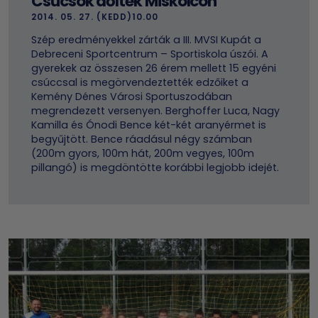
Csúcsok dőltek Miskolcon
2014. 05. 27. (KEDD)10.00
Szép eredményekkel zárták a III. MVSI Kupát a
Debreceni Sportcentrum – Sportiskola úszói. A
gyerekek az összesen 26 érem mellett 15 egyéni
csúccsal is megörvendeztették edzőiket a
Kemény Dénes Városi Sportuszodában
megrendezett versenyen. Berghoffer Luca, Nagy
Kamilla és Ónodi Bence két-két aranyérmet is
begyűjtött. Bence ráadásul négy számban
(200m gyors, 100m hát, 200m vegyes, 100m
pillangó) is megdöntötte korábbi legjobb idejét.