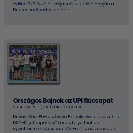
16 klub 220 úszóját várja május utolsó napján a
Debreceni Sportuszodába.
Országos Bajnok az UP1 fiúcsapat
2014. 05. 29. (CSÜTÖRTÖK)10.00
Dévay Márk Eb-résztvevő Bajnoki címet szerzett a
DSC-SI „utánpótlás1” korosztályú triatlon
együttese a Klubcsapat Ob-n, Tiszaújvárosban.