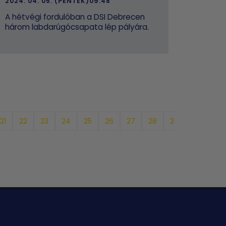
2024. 04. 05. (PÉNTEK)09.48
A hétvégi fordulóban a DSI Debrecen
három labdarúgócsapata lép pályára.
21
22
23
24
25
26
27
28
29
30
31