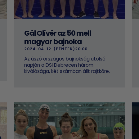
Gál Olivér az 50 mell
magyar bajnoka
2024. 04. 12. (PÉNTEK)20.00
Az úszó országos bajnokság utolsó
napján a DSI Debrecen három
kiválósága, két számban állt rajtkőre.