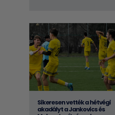
Sikeresen vették a hétvégi
akadályt a Jankovics és