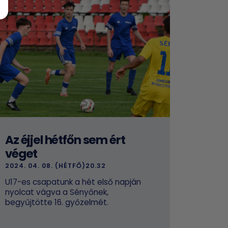
Az éjjel hétfőn sem ért
véget
2024. 04. 08. (HÉTFŐ)20.32
U17-es csapatunk a hét első napján
nyolcat vágva a Sényőnek,
begyűjtötte 16. győzelmét.