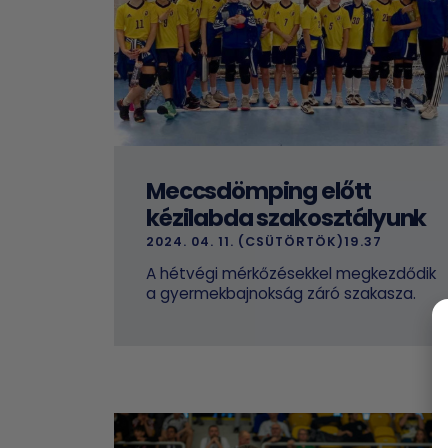
Meccsdömping előtt
kézilabda szakosztályunk
2024. 04. 11. (CSÜTÖRTÖK)19.37
A hétvégi mérkőzésekkel megkezdődik
a gyermekbajnokság záró szakasza.