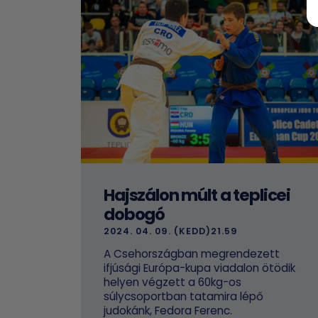
Hajszálon múlt a teplicei
dobogó
2024. 04. 09. (KEDD)21.59
A Csehországban megrendezett
ifjúsági Európa-kupa viadalon ötödik
helyen végzett a 60kg-os
súlycsoportban tatamira lépő
judokánk, Fedora Ferenc.