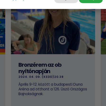
Bronzérem az ob
nyitónapján
2024. 04. 09. (KEDD)20.38
Április 9-12. között a budapesti Duna
Aréna ad otthont a 126. Úszó Országos
Bajnokságnak.