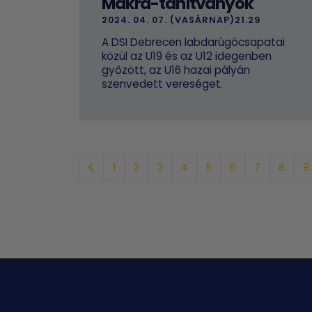
Makra-tanítványok
2024. 04. 07. (VASÁRNAP)21.29
A DSI Debrecen labdarúgócsapatai
közül az U19 és az U12 idegenben
győzött, az U16 hazai pályán
szenvedett vereséget.
1
2
3
4
5
6
7
8
9