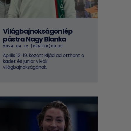
Világbajnokságon lép
pástra Nagy Blanka
2024. 04. 12. (PÉNTEK)09.35
Április 12-19. között Rijád ad otthont a
kadet és junior vívók
világbajnokságának.