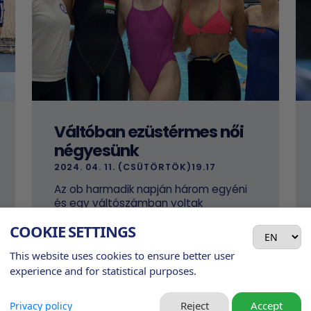
Váltóban ezüstérmes női
négyesünk
2024. 04. 11. (CSÜTÖRTÖK)19.17
Az ob harmadik napján három egyéni
és egy váltószámban voltak
érdekeltek a DSI Debrecen úszói.
COOKIE SETTINGS
This website uses cookies to ensure better user
experience and for statistical purposes.
Reject
Accept
Privacy policy