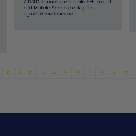
A DSI Debrecen úszói április 5-6. között
a XI. Miskolci Sportiskola Kupán
ugrottak medencébe.
10
11
12
13
14
15
16
17
18
19
20