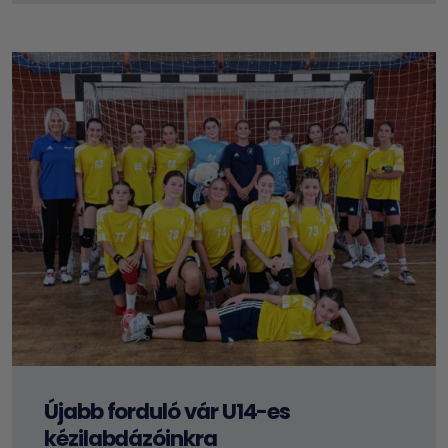
Újabb forduló vár U14-es
kézilabdázóinkra