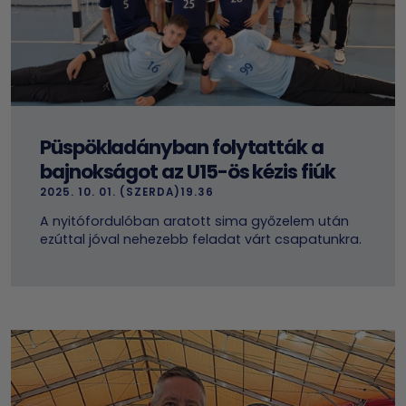
Püspökladányban folytatták a
bajnokságot az U15-ös kézis fiúk
2025. 10. 01. (SZERDA)19.36
A nyitófordulóban aratott sima győzelem után
ezúttal jóval nehezebb feladat várt csapatunkra.