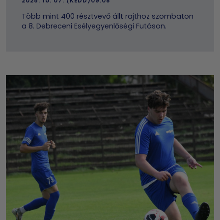
2025. 10. 07. (KEDD)09.08
Több mint 400 résztvevő állt rajthoz szombaton
a 8. Debreceni Esélyegyenlőségi Futáson.