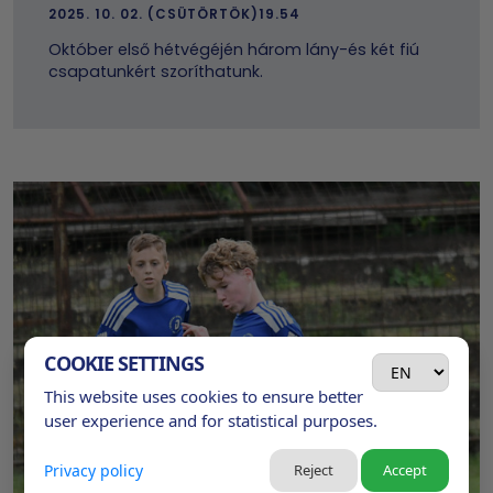
2025. 10. 02. (CSÜTÖRTÖK)19.54
Október első hétvégéjén három lány-és két fiú
csapatunkért szoríthatunk.
COOKIE SETTINGS
This website uses cookies to ensure better
user experience and for statistical purposes.
Privacy policy
Reject
Accept