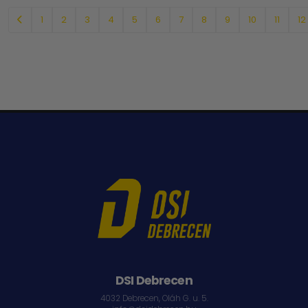
1
2
3
4
5
6
7
8
9
10
11
12
DSI Debrecen
4032 Debrecen, Oláh G. u. 5.