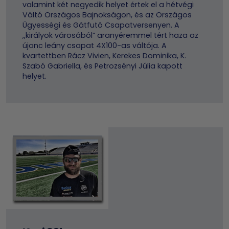
valamint két negyedik helyet értek el a hétvégi
Váltó Országos Bajnokságon, és az Országos
Ügyességi és Gátfutó Csapatversenyen. A
,,királyok városából” aranyéremmel tért haza az
újonc leány csapat 4X100-as váltója. A
kvartettben Rácz Vivien, Kerekes Dominika, K.
Szabó Gabriella, és Petrozsényi Júlia kapott
helyet.