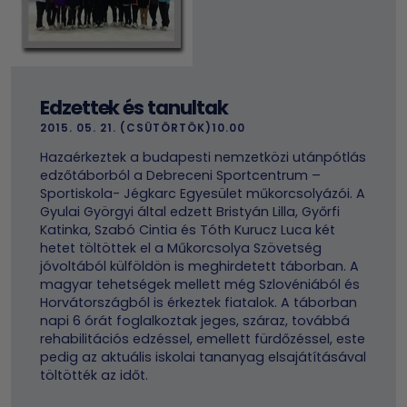
Edzettek és tanultak
2015. 05. 21. (CSÜTÖRTÖK)10.00
Hazaérkeztek a budapesti nemzetközi utánpótlás
edzőtáborból a Debreceni Sportcentrum –
Sportiskola- Jégkarc Egyesület műkorcsolyázói. A
Gyulai Györgyi által edzett Bristyán Lilla, Győrfi
Katinka, Szabó Cintia és Tóth Kurucz Luca két
hetet töltöttek el a Műkorcsolya Szövetség
jóvoltából külföldön is meghirdetett táborban. A
magyar tehetségek mellett még Szlovéniából és
Horvátországból is érkeztek fiatalok. A táborban
napi 6 órát foglalkoztak jeges, száraz, továbbá
rehabilitációs edzéssel, emellett fürdőzéssel, este
pedig az aktuális iskolai tananyag elsajátításával
töltötték az időt.