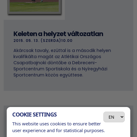
Keleten a helyzet változatlan
2015. 05. 13. (SZERDA)10.00
Akárcsak tavaly, ezúttal is a második helyen
kvalifikálta magát az Atlétikai Országos
Csapatbajnoki döntőbe a Debreceni-
Sportcentrum Sportiskola és a Nyíregyházi
Sportcentrum közös együttese.
COOKIE SETTINGS
This website uses cookies to ensure better
user experience and for statistical purposes.