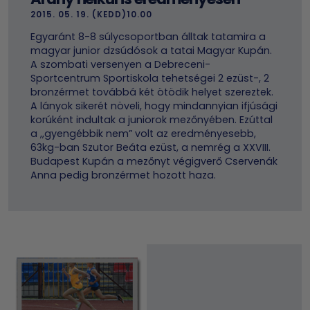
2015. 05. 19. (KEDD)10.00
Egyaránt 8-8 súlycsoportban álltak tatamira a
magyar junior dzsúdósok a tatai Magyar Kupán.
A szombati versenyen a Debreceni-
Sportcentrum Sportiskola tehetségei 2 ezüst-, 2
bronzérmet továbbá két ötödik helyet szereztek.
A lányok sikerét növeli, hogy mindannyian ifjúsági
korúként indultak a juniorok mezőnyében. Ezúttal
a ,,gyengébbik nem” volt az eredményesebb,
63kg-ban Szutor Beáta ezüst, a nemrég a XXVIII.
Budapest Kupán a mezőnyt végigverő Cservenák
Anna pedig bronzérmet hozott haza.