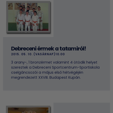
Debreceni érmek a tatamiról!
2015. 05. 10. (VASÁRNAP)10.00
3 arany-, 1 bronzérmet valamint 4 ötödik helyet
szereztek a Debreceni Sportcentrum-Sportiskola
cselgáncsozói a május első hétvégéjén
megrendezett XXVIII. Budapest Kupán.