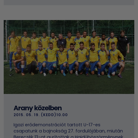
Arany közelben
2015. 05. 19. (KEDD)10.00
Igazi erődemonstrációt tartott U-17-es
csapatunk a bajnokság 27. fordulójában, miután
Bereczék 13-at gurítottak a Hajdúböszörménynek.