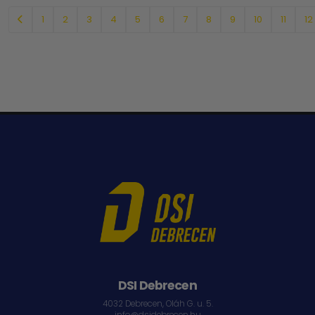
1
2
3
4
5
6
7
8
9
10
11
12
DSI Debrecen
4032 Debrecen, Oláh G. u. 5.