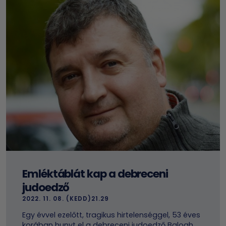
Emléktáblát kap a debreceni
judoedző
2022. 11. 08. (KEDD)21.29
Egy évvel ezelőtt, tragikus hirtelenséggel, 53 éves
korában hunyt el a debreceni judoedző Balogh