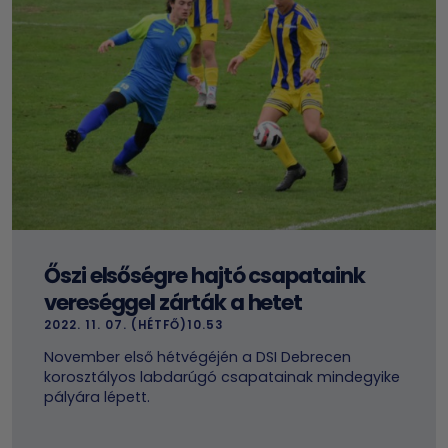
Őszi elsőségre hajtó csapataink
vereséggel zárták a hetet
2022. 11. 07. (HÉTFŐ)10.53
November első hétvégéjén a DSI Debrecen
korosztályos labdarúgó csapatainak mindegyike
pályára lépett.