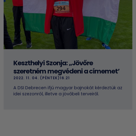
Keszthelyi Szonja: „Jövőre
szeretném megvédeni a címemet’
2022. 11. 04. (PÉNTEK)16.21
A DSI Debrecen ifjú magyar bajnokát kérdeztük az
idei szezonról, illetve a jövőbeli terveiről.