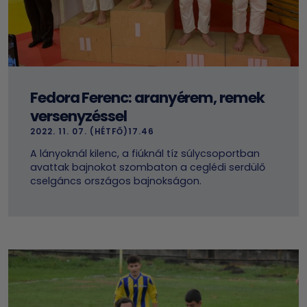
Fedora Ferenc: aranyérem, remek
versenyzéssel
2022. 11. 07. (HÉTFŐ)17.46
A lányoknál kilenc, a fiúknál tíz súlycsoportban
avattak bajnokot szombaton a ceglédi serdülő
cselgáncs országos bajnokságon.