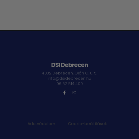
DSI Debrecen
4032 Debrecen, Oláh G. u. 5.
info@dsidebrecen.hu
06 52 514 400
Adatvédelem
|
Cookie-beállítások