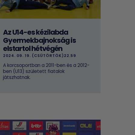
Az U14-es kézilabda
Gyermekbajnokság is
elstartol hétvégén
2024. 09. 19. (CSÜTÖRTÖK)22.59
A korcsoportban a 2011-ben és a 2012-
ben (U13) született fiatalok
játszhatnak.