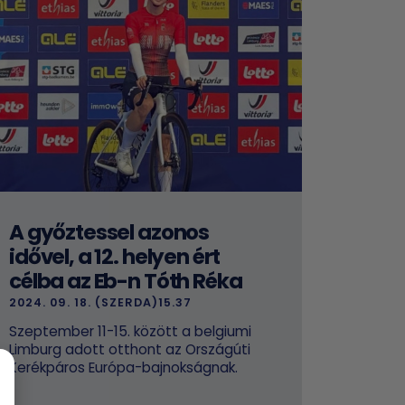
A győztessel azonos
idővel, a 12. helyen ért
célba az Eb-n Tóth Réka
2024. 09. 18. (SZERDA)15.37
Szeptember 11-15. között a belgiumi
Limburg adott otthont az Országúti
Kerékpáros Európa-bajnokságnak.