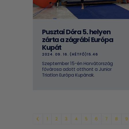
Pusztai Dóra 5. helyen
zárta a zágrábi Európa
Kupát
2024. 09. 16. (HÉTFŐ)15.46
Szeptember 15-én Horvátország
fővárosa adott otthont a Junior
Triatlon Európa Kupának.
1
2
3
4
5
6
7
8
9