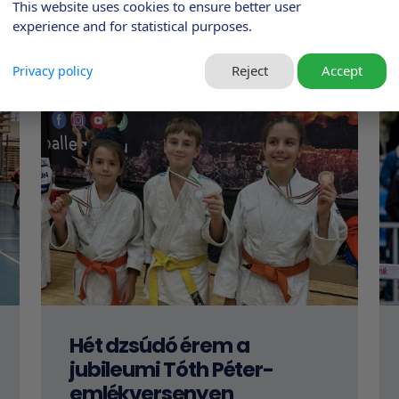
This website uses cookies to ensure better user
experience and for statistical purposes.
Reject
Accept
Privacy policy
Hét dzsúdó érem a
jubileumi Tóth Péter-
emlékversenyen