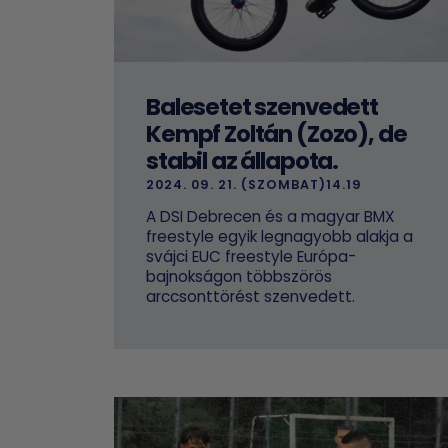
Balesetet szenvedett
Kempf Zoltán (Zozo), de
stabil az állapota.
2024. 09. 21. (SZOMBAT)14.19
A DSI Debrecen és a magyar BMX
freestyle egyik legnagyobb alakja a
svájci EUC freestyle Európa-
bajnokságon többszörös
arccsonttörést szenvedett.