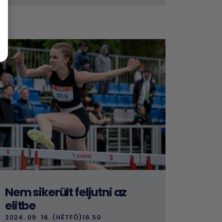
Nem sikerült feljutni az
elitbe
2024. 09. 16. (HÉTFŐ)16.50