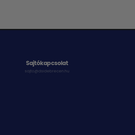
Sajtókapcsolat
sajto@dsidebrecen.hu