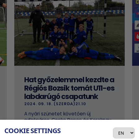
Hat győzelemmel kezdte a
Régiós Bozsik tornát U11-es
labdarúgó csapatunk
2024. 09. 18. (SZERDA)21.10
A nyári szünetet követően új
edzőpáros, Cseke Bence és Koroknay
Péter irányításával vágtak neki a
COOKIE SETTINGS
munkának fiatal labdarúgóink.