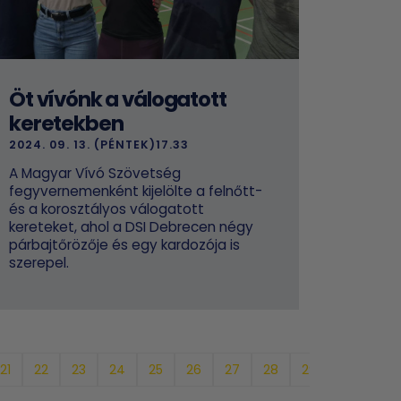
Öt vívónk a válogatott
keretekben
2024. 09. 13. (PÉNTEK)17.33
A Magyar Vívó Szövetség
fegyvernemenként kijelölte a felnőtt-
és a korosztályos válogatott
kereteket, ahol a DSI Debrecen négy
párbajtőrözője és egy kardozója is
szerepel.
21
22
23
24
25
26
27
28
29
30
31