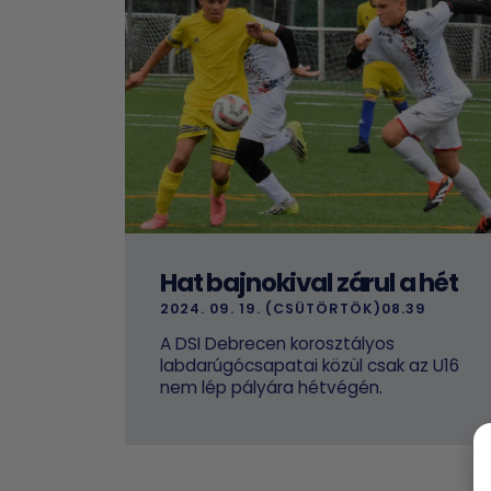
Hat bajnokival zárul a hét
2024. 09. 19. (CSÜTÖRTÖK)08.39
A DSI Debrecen korosztályos
labdarúgócsapatai közül csak az U16
nem lép pályára hétvégén.