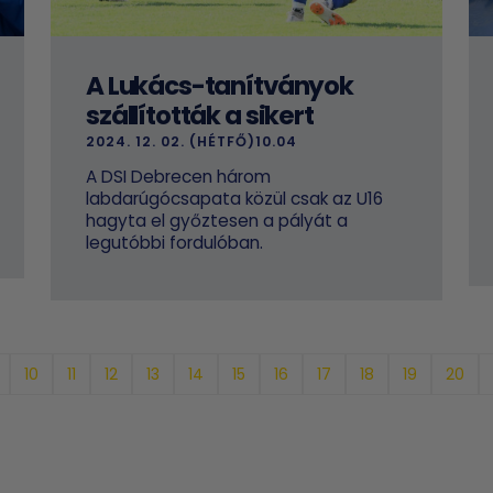
A Lukács-tanítványok
szállították a sikert
2024. 12. 02. (HÉTFŐ)10.04
A DSI Debrecen három
labdarúgócsapata közül csak az U16
hagyta el győztesen a pályát a
legutóbbi fordulóban.
10
11
12
13
14
15
16
17
18
19
20