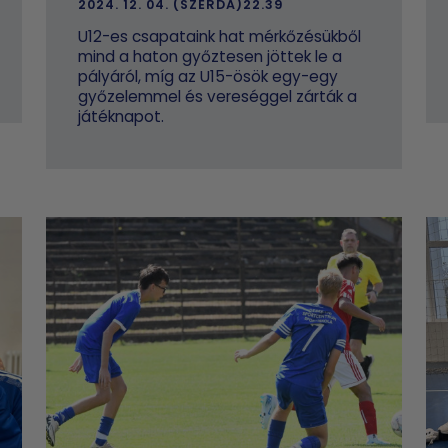
2024. 12. 04. (SZERDA)22.39
U12-es csapataink hat mérkőzésükből
mind a haton győztesen jöttek le a
pályáról, míg az U15-ösök egy-egy
győzelemmel és vereséggel zárták a
játéknapot.