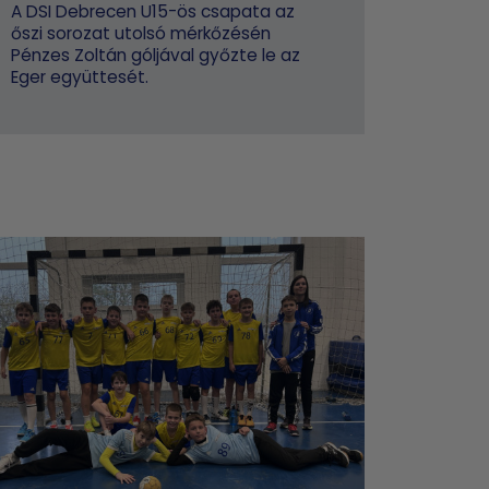
A DSI Debrecen U15-ös csapata az
őszi sorozat utolsó mérkőzésén
Pénzes Zoltán góljával győzte le az
Eger együttesét.