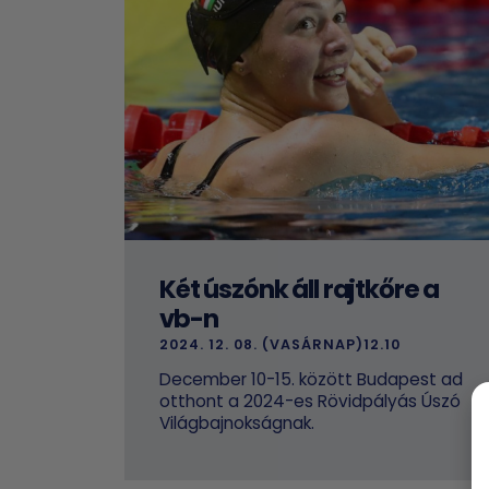
Két úszónk áll rajtkőre a
vb-n
2024. 12. 08. (VASÁRNAP)12.10
December 10-15. között Budapest ad
otthont a 2024-es Rövidpályás Úszó
Világbajnokságnak.