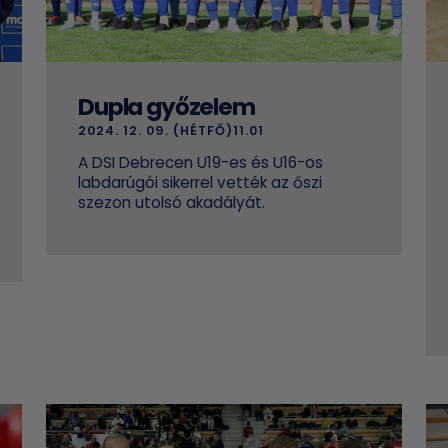
Dupla győzelem
2024. 12. 09. (HÉTFŐ)11.01
A DSI Debrecen U19-es és U16-os
labdarúgói sikerrel vették az őszi
szezon utolsó akadályát.