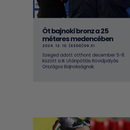
Öt bajnoki bronz a 25
méteres medencében
2024. 12. 10. (KEDD)09.31
Szeged adott otthont december 5-8.
között a III. Utánpótlás Rövidpályás
Országos Bajnokságnak.