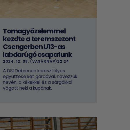
Tornagyőzelemmel
kezdte a teremszezont
Csengerben U13-as
labdarúgó csapatunk
2024. 12. 08. (VASÁRNAP)22.24
A DSI Debrecen korosztályos
együttese két gárdával, nevezzük
nevén, a kékekkel és a sárgákkal
vágott neki a kupának.