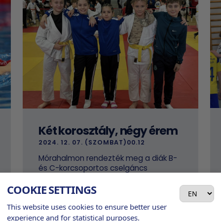
Két korosztály, négy érem
2024. 12. 07. (SZOMBAT)00.12
Mórahalmon rendezték meg a diák B-
és C-korcsoportos cselgáncs
országos bajnokságot.
COOKIE SETTINGS
This website uses cookies to ensure better user
experience and for statistical purposes.