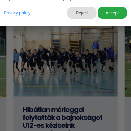
Reject
Accept
Privacy policy
Hibátlan mérleggel
folytatták a bajnokságot
U12-es kéziseink