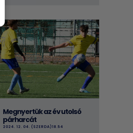
Megnyertük az év utolsó
párharcát
2024. 12. 04. (SZERDA)18.54