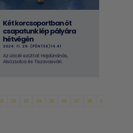
Két korcsoportban öt
csapatunk lép pályára
hétvégén
2024. 11. 29. (PÉNTEK)14.41
Az úticél ezúttal: Hajdúnánás,
Alsózsolca és Tiszavasvári.
21
22
23
24
25
26
27
28
29
30
31