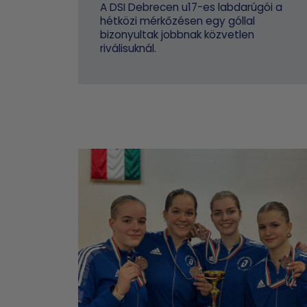
A DSI Debrecen u17-es labdarúgói a
hétközi mérkőzésen egy góllal
bizonyultak jobbnak közvetlen
riválisuknál.