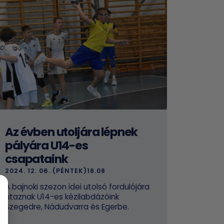
Az évben utoljára lépnek
pályára U14-es
csapataink
2024. 12. 06. (PÉNTEK)18.08
A bajnoki szezon idei utolsó fordulójára
utaznak U14-es kézilabdázóink
Szegedre, Nádudvarra és Egerbe.