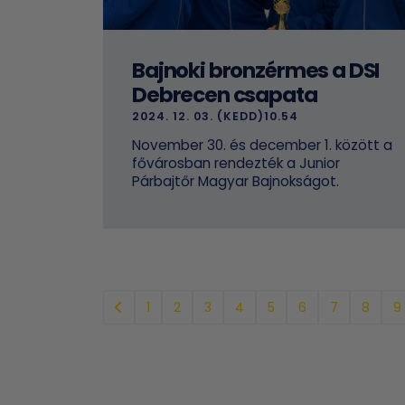
Bajnoki bronzérmes a DSI
Debrecen csapata
2024. 12. 03. (KEDD)10.54
November 30. és december 1. között a
fővárosban rendezték a Junior
Párbajtőr Magyar Bajnokságot.
1
2
3
4
5
6
7
8
9