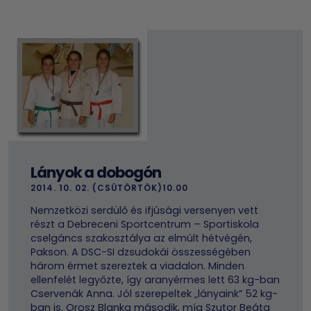
Lányok a dobogón
2014. 10. 02. (CSÜTÖRTÖK)10.00
Nemzetközi serdülő és ifjúsági versenyen vett
részt a Debreceni Sportcentrum – Sportiskola
cselgáncs szakosztálya az elmúlt hétvégén,
Pakson. A DSC-SI dzsudokái összességében
három érmet szereztek a viadalon. Minden
ellenfelét legyőzte, így aranyérmes lett 63 kg-ban
Cservenák Anna. Jól szerepeltek „lányaink” 52 kg-
ban is. Orosz Blanka második, míg Szutor Beáta