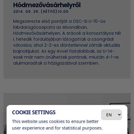
Hódmezővásárhelyről
2014. 09. 29. (HÉTFŐ)10.00
Megszerezte első pontját a DSC-SI U-15-ös
labdarúgócsapata az élvonalban,
Hódmezővásárhelyen. A srácok a korosztályos NB
I. hetedik fordulójában látogattak a csongrádi
városba, ahol 2-2-es döntetlennel zárták aktuális
bajnokijukat. Az egy évvel fiatalabbak, az U-14-
esek már nem örülhettek pontnak, miután 4-1-re
alulmaradtak a házigazdával szemben.
COOKIE SETTINGS
This website uses cookies to ensure better
user experience and for statistical purposes.