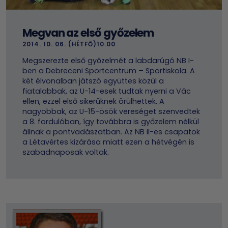
Megvan az első győzelem
2014. 10. 06. (HÉTFŐ)10.00
Megszerezte első győzelmét a labdarúgó NB I-
ben a Debreceni Sportcentrum – Sportiskola. A
két élvonalban játszó együttes közül a
fiatalabbak, az U-14-esek tudtak nyerni a Vác
ellen, ezzel első sikerüknek örülhettek. A
nagyobbak, az U-15-ösök vereséget szenvedtek
a 8. fordulóban, így továbbra is győzelem nélkül
állnak a pontvadászatban. Az NB II-es csapatok
a Létavértes kizárása miatt ezen a hétvégén is
szabadnaposak voltak.