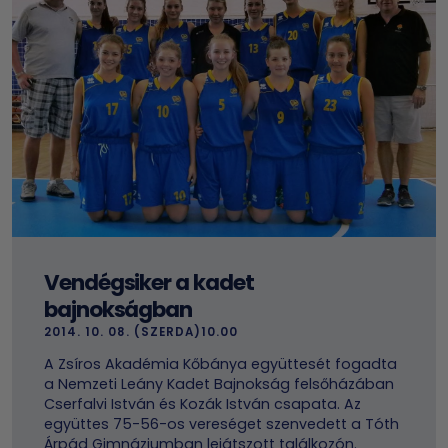
Vendégsiker a kadet
bajnokságban
2014. 10. 08. (SZERDA)10.00
A Zsíros Akadémia Kőbánya együttesét fogadta
a Nemzeti Leány Kadet Bajnokság felsőházában
Cserfalvi István és Kozák István csapata. Az
együttes 75-56-os vereséget szenvedett a Tóth
Árpád Gimnáziumban lejátszott találkozón.