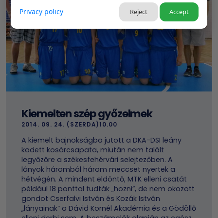
Privacy policy
Reject
Accept
Kiemelten szép győzelmek
2014. 09. 24. (SZERDA)10.00
A kiemelt bajnokságba jutott a DKA-DSI leány
kadett kosárcsapata, miután nem talált
legyőzőre a székesfehérvári selejtezőben. A
lányok háromból három meccset nyertek a
hétvégén. A mindent eldöntő, MTK elleni csatát
például 18 ponttal tudták „hozni”, de nem okozott
gondot Cserfalvi István és Kozák István
„lányainak” a Dávid Kornél Akadémia és a Gödöllő
elleni derbi sem. A beszámolók alapján az egész