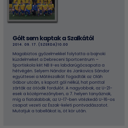
Gólt sem kaptak a Szalkától
2014. 09. 17. (SZERDA)10.00
Magabiztos győzelmekkel folytatta a bajnoki
küzdelmeket a Debreceni Sportcentrum –
Sportiskola két NB II-es labdarúgócsapata a
hétvégén. Selyem Nándor és Jankovics Sándor
együttesei a Mátészalkát fogadták az Oláh
Gábor utcán, s kapott gól nélkül, hat ponttal
zárták az ötödik fordulót. A nagyobbak, az U-21-
esek a középmezőnyben, a 7. helyen tanyáznak,
míg a fiatalabbak, az U-17-ben vitézkedő U-16-os
csapat vezeti az Észak-keleti pontvadászatot.
Mutatjuk a tabellákat is, öt kör után.