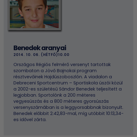
Benedek aranyai
2014. 10. 06. (HÉTFŐ)10.00
Országos Régiós felmérő versenyt tartottak
szombaton a Jövő Bajnokai program
résztvevőinek Hajdúszoboszlón. A viadalon a
Debreceni Sportcentrum – Sportiskola úszói közül
a 2002-es születésű Sándor Benedek teljesített a
legjobban. Sportolónk a 200 méteres
vegyesúszás és a 800 méteres gyorsúszás
versenyszámában is a leggyorsabbnak bizonyult.
Benedek előbbit 2:42,83-mal, míg utóbbit 10:13,34-
es idővel zárta.