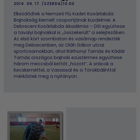
2014. 09. 17. (SZERDA)10.00
Elkezdődtek a Nemzeti Fiú Kadet Kosárlabda
Bajnokság kiemelt csoportjának küzdelmei. A
Debreceni Kosárlabda Akadémia – DSI együttese
a tavalyi bajnokkal is „összekerült” a selejtezőben.
Az első kört szombaton és vasárnap rendezték
meg Debrecenben, az Oláh Gábor utcai
sportcsarnokban, ahol Ráthonyi Tamás és Kádár
Tamás országos bajnoki ezüstérmes együttese
három meccsből kettőt „hozott”. A srácok a
Kecskeméttel, a Vasassal és a Törökbálinttal
mérkőztek meg a nyitányon.