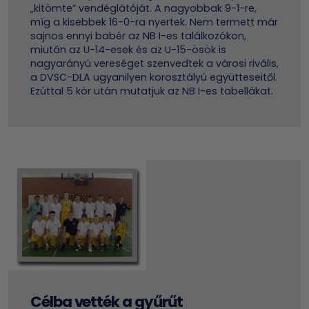
„kitömte” vendéglátóját. A nagyobbak 9-1-re,
míg a kisebbek 16-0-ra nyertek. Nem termett már
sajnos ennyi babér az NB I-es találkozókon,
miután az U-14-esek és az U-15-ösök is
nagyarányú vereséget szenvedtek a városi rivális,
a DVSC-DLA ugyanilyen korosztályú együtteseitől.
Ezúttal 5 kör után mutatjuk az NB I-es tabellákat.
Célba vették a gyűrűt