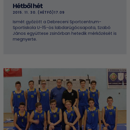
Hétből hét
2015. 11. 30. (HÉTFŐ)17.09
Ismét győzött a Debreceni Sportcentrum-
Sportiskola U-15-ös labdarúgócsapata, Szabó
János együttese zsinórban hetedik mérkőzését is
megnyerte.