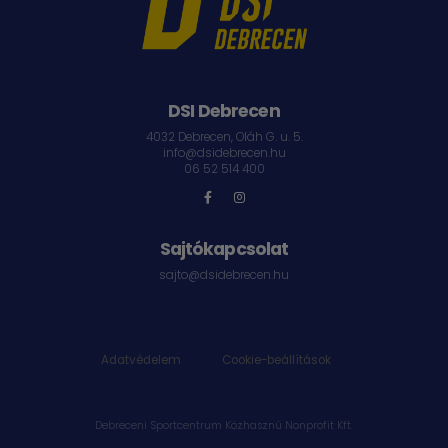
DSI Debrecen
4032 Debrecen, Oláh G. u. 5.
info@dsidebrecen.hu
06 52 514 400
Sajtókapcsolat
sajto@dsidebrecen.hu
Adatvédelem
|
Cookie-beállítások
Debreceni Sportcentrum Közhasznú Nonprofit Kft.