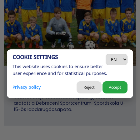
COOKIE SETTINGS
This website uses cookies to ensure better
user experience and for statistical purposes.
Közte tíz
Privacy policy
Reject
Accept
2015. 12. 04. (PÉNTEK)10.58
Vezetőedzője távollétében újabb győzelmet
aratott a Debreceni Sportcentrum-Sportiskola U-
15-ös labdarúgócsapata.