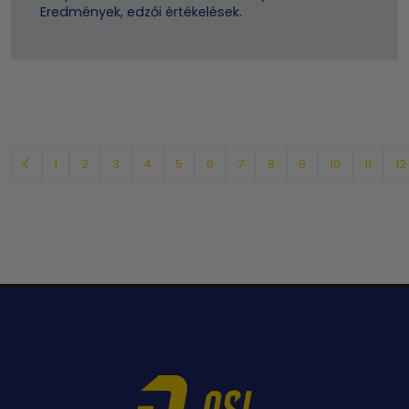
Eredmények, edzői értékelések.
1
2
3
4
5
6
7
8
9
10
11
12