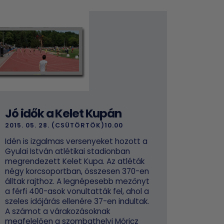
Jó idők a Kelet Kupán
2015. 05. 28. (CSÜTÖRTÖK)10.00
Idén is izgalmas versenyeket hozott a
Gyulai István atlétikai stadionban
megrendezett Kelet Kupa. Az atléták
négy korcsoportban, összesen 370-en
álltak rajthoz. A legnépesebb mezőnyt
a férfi 400-asok vonultatták fel, ahol a
szeles időjárás ellenére 37-en indultak.
A számot a várakozásoknak
megfelelően a szombathelyi Móricz