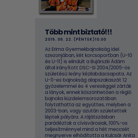
Több mint biztató!!!
2015. 05. 22. (PÉNTEK)10.00
Az Erima Gyermekbajnokság idei
szezonjában, két korcsoportban (U-10
és U-11) is elindult a Bujárszki Ádám
által irányított DSC-SI 2004/2005-ös
születésű leány kézilabdacsapata. Az
U-11-es bajnokság alapszakaszát 12
győzelemmel és 4 vereséggel zárták
a lányok, ennek köszönhetően a régió
bajnoka küzdelemsorozatában
folytathatta az együttes, melyben a
2003-ban, vagy azután születettek
léptek pályára. A rájátszásban
parádéztak a cívisvárosiak, 100%-os
teljesítménnyel mind a hét meccsét
megnyerve elhódította a Kulcsár Anita