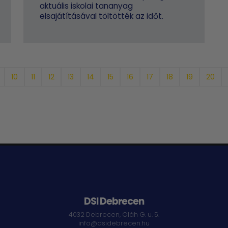
aktuális iskolai tananyag
elsajátításával töltötték az időt.
10
11
12
13
14
15
16
17
18
19
20
DSI Debrecen
4032 Debrecen, Oláh G. u. 5.
info@dsidebrecen.hu