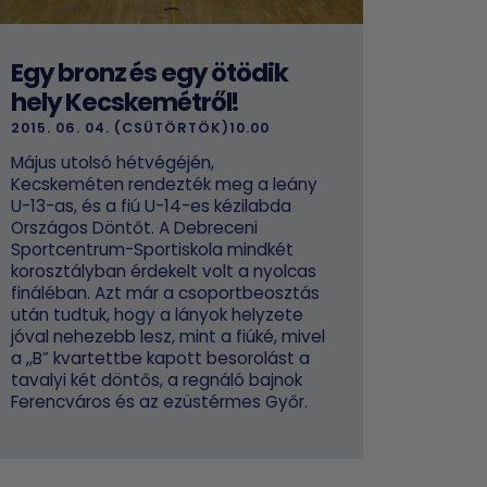
Egy bronz és egy ötödik
hely Kecskemétről!
2015. 06. 04. (CSÜTÖRTÖK)10.00
Május utolsó hétvégéjén,
Kecskeméten rendezték meg a leány
U-13-as, és a fiú U-14-es kézilabda
Országos Döntőt. A Debreceni
Sportcentrum-Sportiskola mindkét
korosztályban érdekelt volt a nyolcas
fináléban. Azt már a csoportbeosztás
után tudtuk, hogy a lányok helyzete
jóval nehezebb lesz, mint a fiúké, mivel
a ,,B” kvartettbe kapott besorolást a
tavalyi két döntős, a regnáló bajnok
Ferencváros és az ezüstérmes Győr.