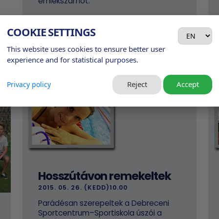
emlékszámot.
COOKIE SETTINGS
This website uses cookies to ensure better user
experience and for statistical purposes.
Reject
Accept
Privacy policy
Hosszútávon remekeltek
2015. 05. 26. (KEDD)10.00
Parádésan szerepeltek a Debreceni
Sportcentrum–Sportiskola úszói a