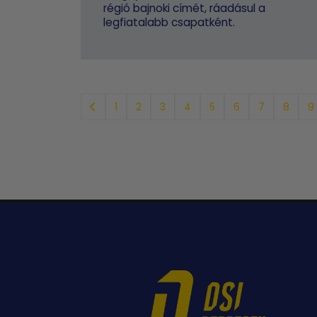
régió bajnoki címét, ráadásul a
legfiatalabb csapatként.
1
2
3
4
5
6
7
8
9