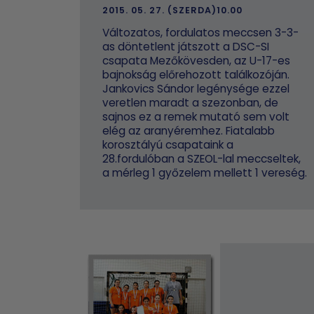
2015. 05. 27. (SZERDA)10.00
Változatos, fordulatos meccsen 3-3-
as döntetlent játszott a DSC-SI
csapata Mezőkövesden, az U-17-es
bajnokság előrehozott találkozóján.
Jankovics Sándor legénysége ezzel
veretlen maradt a szezonban, de
sajnos ez a remek mutató sem volt
elég az aranyéremhez. Fiatalabb
korosztályú csapataink a
28.fordulóban a SZEOL-lal meccseltek,
a mérleg 1 győzelem mellett 1 vereség.