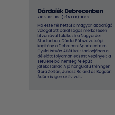
Dárdaiék Debrecenben
2015. 06. 05. (PÉNTEK)10.00
Ma este fél héttől a magyar labdarúgó
válogatott barátságos mérkőzésen
Litvániával találkozik a Nagyerdei
Stadionban. Dárdai Pál szövetségi
kapitány a Debreceni Sportcentrum
Gyulai István Atlétikai stadionjában a
délelőtt folyamán edzést vezényelt a
sérüléseiből nemrég felépült
játékosainak. A jó hangulatú tréningen
Gera Zoltán, Juhász Roland és Bogdán
Ádám is igen aktív volt.