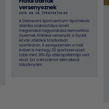
Fiatal atléták
versenyeznek
2015. 06. 05. (PÉNTEK)10.00
A Debreceni Sportcentrum-Sportiskola
atlétika szakosztálya ismét
megrendezi nagyszabású Nemzetközi
Gyermek Atlétikai versenyét a Gyulai
István Atlétikai Stadionban
szombaton. A seregszemlén a múlt
évben is mintegy 20 sportszervezet
több mint 360 ifjú atlétapalántája vett
részt. Ezt a létszámot idén sikerül
túlszárnyalni.