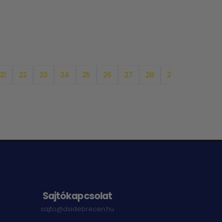
21
22
23
24
25
26
27
28
29
30
31
Sajtókapcsolat
sajto@dsidebrecen.hu