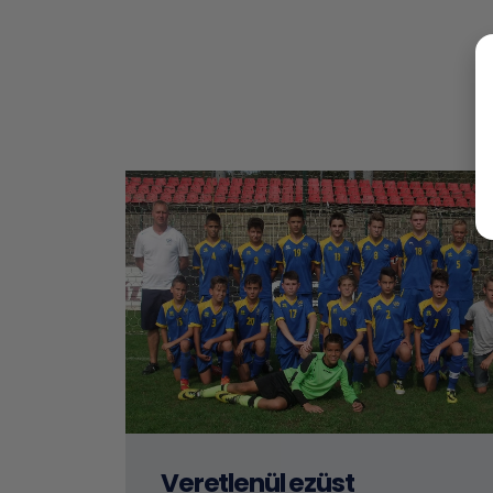
Veretlenül ezüst