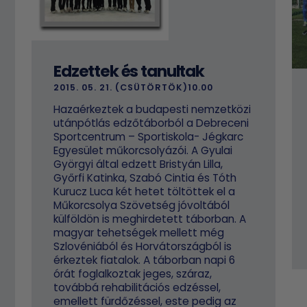
Edzettek és tanultak
2015. 05. 21. (CSÜTÖRTÖK)10.00
Hazaérkeztek a budapesti nemzetközi
utánpótlás edzőtáborból a Debreceni
Sportcentrum – Sportiskola- Jégkarc
Egyesület műkorcsolyázói. A Gyulai
Györgyi által edzett Bristyán Lilla,
Győrfi Katinka, Szabó Cintia és Tóth
Kurucz Luca két hetet töltöttek el a
Műkorcsolya Szövetség jóvoltából
külföldön is meghirdetett táborban. A
magyar tehetségek mellett még
Szlovéniából és Horvátországból is
érkeztek fiatalok. A táborban napi 6
órát foglalkoztak jeges, száraz,
továbbá rehabilitációs edzéssel,
emellett fürdőzéssel, este pedig az