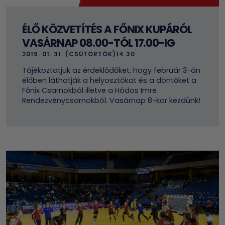
ÉLŐ KÖZVETÍTÉS A FŐNIX KUPÁRÓL
VASÁRNAP 08.00-TÓL 17.00-IG
2019. 01. 31. (CSÜTÖRTÖK)14.30
Tájékoztatjuk az érdeklődőket, hogy február 3-án
élőben láthatják a helyosztókat és a döntőket a
Főnix Csarnokból illetve a Hódos Imre
Rendezvénycsarnokból. Vasárnap 8-kor kezdünk!