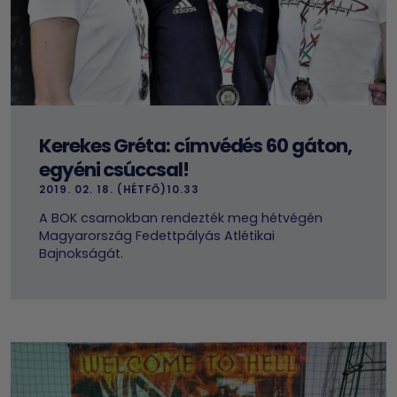
Kerekes Gréta: címvédés 60 gáton,
egyéni csúccsal!
2019. 02. 18. (HÉTFŐ)10.33
A BOK csarnokban rendezték meg hétvégén
Magyarország Fedettpályás Atlétikai
Bajnokságát.