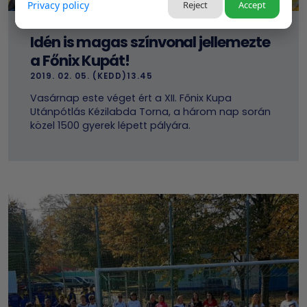
Privacy policy
Reject
Accept
Idén is magas színvonal jellemezte
a Főnix Kupát!
2019. 02. 05. (KEDD)13.45
Vasárnap este véget ért a XII. Főnix Kupa
Utánpótlás Kézilabda Torna, a három nap során
közel 1500 gyerek lépett pályára.