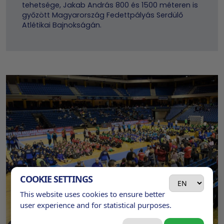
tehetsége, Jakab András 800 és 1500 méteren is
győzött Magyarország Fedettpályás Serdülő
Atlétikai Bajnokságán.
COOKIE SETTINGS
This website uses cookies to ensure better
user experience and for statistical purposes.