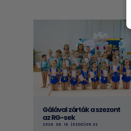
Gálával zárták a szezont
az RG-sek
2026. 06. 16. (KEDD)09.32