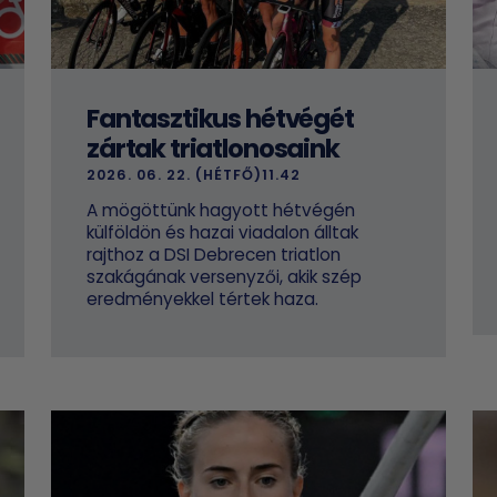
Fantasztikus hétvégét
zártak triatlonosaink
2026. 06. 22. (HÉTFŐ)11.42
A mögöttünk hagyott hétvégén
külföldön és hazai viadalon álltak
rajthoz a DSI Debrecen triatlon
szakágának versenyzői, akik szép
eredményekkel tértek haza.