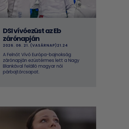
DSI vívóezüst az Eb
zárónapján
2026. 06. 21. (VASÁRNAP)21.24
A Felnőt Vívó Európa-bajnokság
zárónapján ezüstérmes lett a Nagy
Blankával felálló magyar női
párbajtőrcsapat.