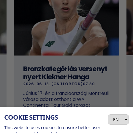
Bronzkategóriás versenyt
nyert Klekner Hanga
2026. 06. 18. (CSÜTÖRTÖK)07.30
Június 17-én a franciaországi Montreuil
városa adott otthont a WA
Continental Tour Gold sorozat
következő állomásának, a Meeting
COOKIE SETTINGS
International de Montreuil elnevezésű
bronzkategóriás versenynek.
This website uses cookies to ensure better user