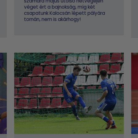
számára május utolsó hétvégéjén
véget ért a bajnokság, míg két
csapatunk Kalocsán lépett pályára
tornán, nem is akárhogy!