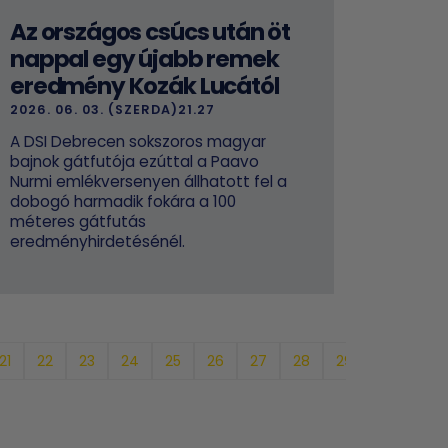
Az országos csúcs után öt
nappal egy újabb remek
eredmény Kozák Lucától
2026. 06. 03. (SZERDA)21.27
A DSI Debrecen sokszoros magyar
bajnok gátfutója ezúttal a Paavo
Nurmi emlékversenyen állhatott fel a
dobogó harmadik fokára a 100
méteres gátfutás
eredményhirdetésénél.
21
22
23
24
25
26
27
28
29
30
31