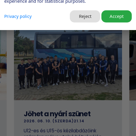
experience and for statistical purposes.
Reject
Accept
Privacy policy
Jöhet a nyári szünet
2026. 06. 10. (SZERDA)21.14
U12-es és U15-ös kézilabdázóink