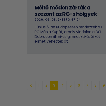
Méltó módon zárták a
szezont az RG-s hölgyek
2026. 06. 08. (HÉTFŐ)17.04
Június 6-án Budapesten rendezték a II.
RG Mánia Kupát, amely viadalon a DSI
Debrecen ritmikus gimnasztikázói két
érmet vehettek át.
1
2
3
4
5
6
7
8
9