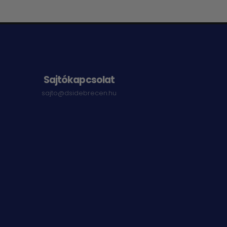
Sajtókapcsolat
sajto@dsidebrecen.hu