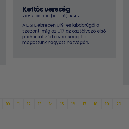
Kettős vereség
2026. 06. 08. (HÉTFŐ)16.45
A DSI Debrecen U19-es labdarúgói a
szezont, míg az U17 az osztályozó első
párharcát zárta vereséggel a
mögöttünk hagyott hétvégén.
10
11
12
13
14
15
16
17
18
19
20