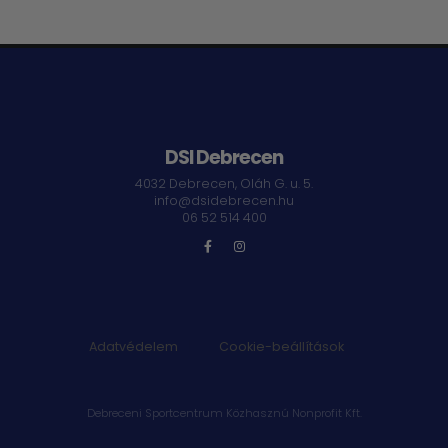
DSI Debrecen
4032 Debrecen, Oláh G. u. 5.
info@dsidebrecen.hu
06 52 514 400
Adatvédelem
|
Cookie-beállítások
Debreceni Sportcentrum Közhasznú Nonprofit Kft.