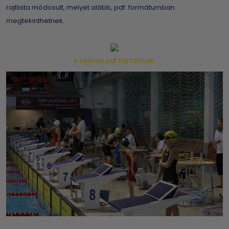
rajtlista módosult, melyet alább, pdf. formátumban
megtekinthetnek.
A cikkhez pdf fájl tartozik.