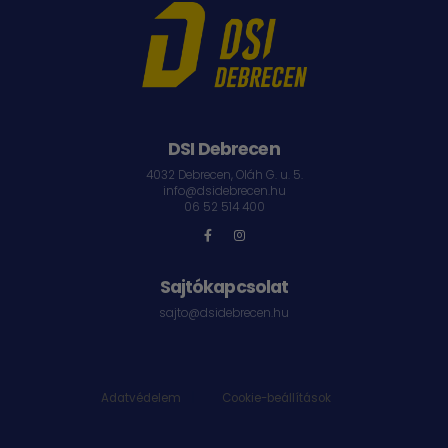
DSI Debrecen
4032 Debrecen, Oláh G. u. 5.
info@dsidebrecen.hu
06 52 514 400
Sajtókapcsolat
sajto@dsidebrecen.hu
Adatvédelem
|
Cookie-beállítások