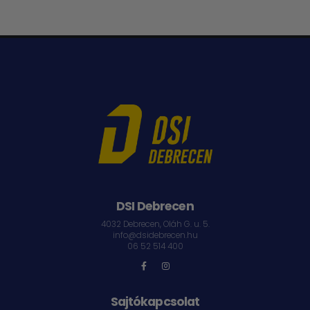
DSI Debrecen
4032 Debrecen, Oláh G. u. 5.
info@dsidebrecen.hu
06 52 514 400
Sajtókapcsolat