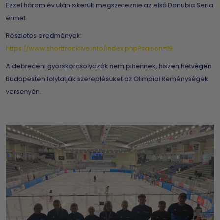
Ezzel három év után sikerült megszereznie az első Danubia Seria
érmet.
Részletes eredmények:
https://www.shorttracklive.info/index.php?saison=19
A debreceni gyorskorcsolyázók nem pihennek, hiszen hétvégén
Budapesten folytatják szereplésüket az Olimpiai Reménységek
versenyén.