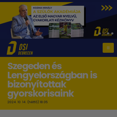
Szegeden és
Lengyelországban is
bizonyítottak
gyorskorisaink
2024. 10. 14. (hétfő) 18.05