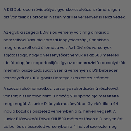
A DSI Debrecen rövidpályás gyorskorcsolyázói számára igen
aktívan telik az október, hiszen már két versenyen is részt vettek.
Az egyik a szegedi I. Divíziós verseny volt, míg a másik a
nemzetközi Danubia sorozat lengyelországi, Sanokban
megrendezett első állomása volt. Az I. Divíziós versenyek
sajátossága, hogy a versenyzőket nemük és az 500 méteres
idejük alapján csoportosítják, így az azonos szintű korcsolyázók
mérhetik össze tudásukat. Ezen a versenyen a DSI Debrecen
versenyzői közül Dugonits Dorottya szerzett ezüstérmet.
A szezon első nemzetközi versenye rekordszámú résztvevőt
vonzott, hiszen több mint 10 ország 200 sportolója mérettette
meg magát. A Junior D lányok mezőnyében Gyurkó Lilla a 44
induló közül az összetett versenyben a 12. helyen végzett. A
Junior B lányoknál Tályai Kitti 1500 méteres távon a 3. helyen ért
célba, és az összetett versenyben a 4. helyet szerezte meg.