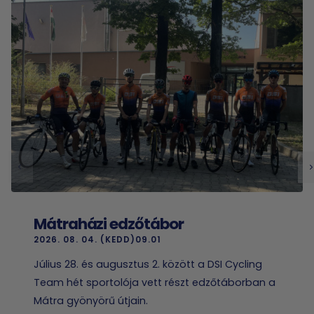
Mátraházi edzőtábor
2026. 08. 04. (KEDD)09.01
Július 28. és augusztus 2. között a DSI Cycling
Team hét sportolója vett részt edzőtáborban a
Mátra gyönyörű útjain.