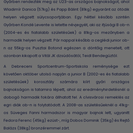
Győrben rendezték meg az U23-as országos bajnokságot, ahol
Wladimír Danica (57kg) és Papp Bálint (81kg) egyaránt az ötödik
helyen végzett súlycsoportjában. Egy héttel később szintén
Győrben Kondé Levente is letette névjegyét, aki az ifjúsági B ob-n
(2004-es és fiatalabb születésűek) a 81kg-os mezőnyben a
harmadik helyen végzett. Pár nappal később a ceglédi junior ob-
n az 55kg-os Pusztai Botond egészen a döntőig menetelt, ott
azonban kikapott a Vitál JK dzsúdósától, Teidl Bendegúztól.
A Debreceni Sportcentrum-Sportiskola reménysége ezt
követően október utolsó napján a junior B (2002-es és fiatalabb
születésűek) korosztály számára kiírt győri országos
bajnokságon is tatamira lépett, ahol az eredményhirdetésnél a
dobogó harmadik fokára állhatott fel. A cívisvárosi remeklés az
egri diák ob-n is folytatódott. A 2008-as születésűeknél a 41kg-
os Süveges Fanni harmadszor is magyar bajnok lett, ugyanitt
Fedora Ferenc (45kg) ezüst-, míg Dobos Dominik (35kg) és Rejtő
Balázs (38kg) bronzéremmel zárt.