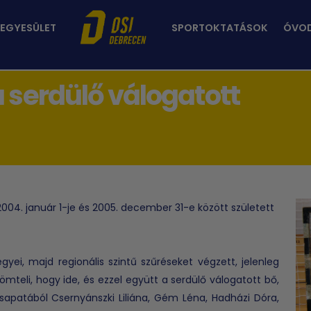
 EGYESÜLET
SPORTOKTATÁSOK
ÓVO
 serdülő válogatott
4. január 1-je és 2005. december 31-e között született
ei, majd regionális szintű szűréseket végzett, jelenleg
römteli, hogy ide, és ezzel együtt a serdülő válogatott bő,
sapatából Csernyánszki Liliána, Gém Léna, Hadházi Dóra,