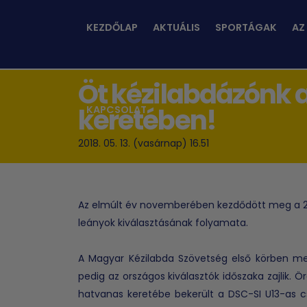
KEZDŐLAP
AKTUÁLIS
SPORTÁGAK
AZ
Öt kézilabdázónk a
keretében!
KAPCSOLAT
2018. 05. 13. (vasárnap) 16.51
Az elmúlt év novemberében kezdődött meg a 200
leányok kiválasztásának folyamata.
A Magyar Kézilabda Szövetség első körben megy
pedig az országos kiválasztók időszaka zajlik. Ö
hatvanas keretébe bekerült a DSC-SI U13-as c