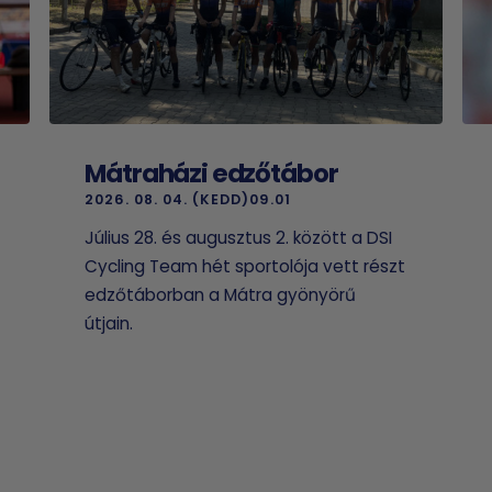
Mátraházi edzőtábor
2026. 08. 04. (KEDD)09.01
Július 28. és augusztus 2. között a DSI
Cycling Team hét sportolója vett részt
edzőtáborban a Mátra gyönyörű
útjain.