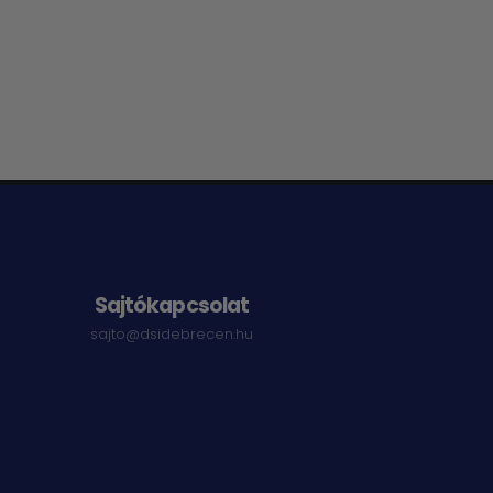
Sajtókapcsolat
sajto@dsidebrecen.hu