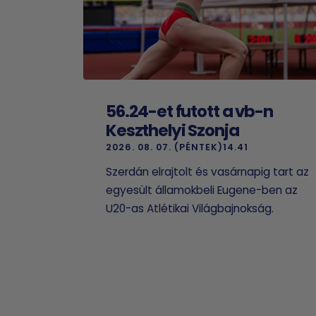
56.24-et futott a vb-n
Keszthelyi Szonja
2026. 08. 07. (PÉNTEK)14.41
Szerdán elrajtolt és vasárnapig tart az
egyesült államokbeli Eugene-ben az
U20-as Atlétikai Világbajnokság.