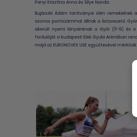
Panyi Krisztina Anna és Silye Nanda.
Bujárszki Ádám tanítványai idén remekelnek a
azonos pontszámmal állnak a listavezető Gy
sikerült nyerni lányainknak a Győr (11-9) és 
fordulóját a budapesti Elek Gyula Arénában ren
majd az EURONOVEX USE együttesével mérkőzi