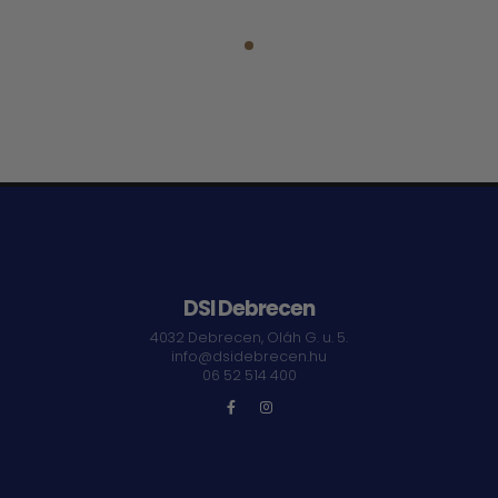
DSI Debrecen
4032 Debrecen, Oláh G. u. 5.
info@dsidebrecen.hu
06 52 514 400