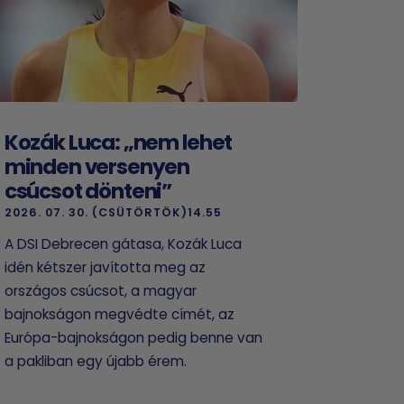
Kozák Luca: „nem lehet
minden versenyen
csúcsot dönteni”
2026. 07. 30. (CSÜTÖRTÖK)14.55
A DSI Debrecen gátasa, Kozák Luca
idén kétszer javította meg az
országos csúcsot, a magyar
bajnokságon megvédte címét, az
Európa-bajnokságon pedig benne van
a pakliban egy újabb érem.