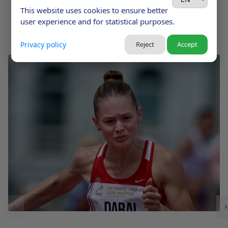
This website uses cookies to ensure better
TOVÁBBI AKTUALITÁSOK
user experience and for statistical purposes.
Privacy policy
Reject
Accept