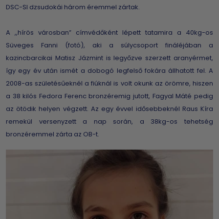
DSC-SI dzsudokái három éremmel zártak.
A ,,hírös városban” címvédőként lépett tatamira a 40kg-os
Süveges Fanni (fotó), aki a súlycsoport fináléjában a
kazincbarcikai Matisz Jázmint is legyőzve szerzett aranyérmet,
így egy év után ismét a dobogó legfelső fokára állhatott fel. A
2008-as születésűeknél a fiúknál is volt okunk az örömre, hiszen
a 38 kilós Fedora Ferenc bronzéremig jutott, Fagyal Máté pedig
az ötödik helyen végzett. Az egy évvel idősebbeknél Raus Kíra
remekül versenyzett a nap során, a 38kg-os tehetség
bronzéremmel zárta az OB-t.