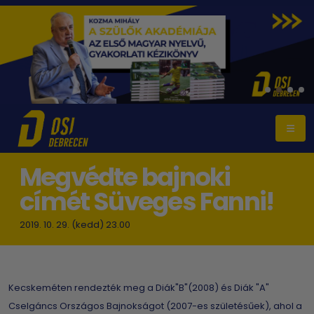
Megvédte bajnoki
címét Süveges Fanni!
2019. 10. 29. (kedd) 23.00
Kecskeméten rendezték meg a Diák"B"(2008) és Diák "A"
Cselgáncs Országos Bajnokságot (2007-es születésűek), ahol a