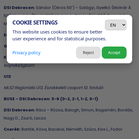
DSI Debrecen:
Sándor (Ökrös 50’) – Szilágyi, Gyetkó (Molnár Á.
50’), Kecskés (Török 50’), Molnár L., Orbán (Háj 50’), Benedek,
COOKIE SETTINGS
Mclean, Nyüvedi, Ó. Nagy, Váradi (Hermann 50’)
This website uses cookies to ensure better
Edző:
Koroknay Péter
user experience and for statistical purposes.
Gólszerző:
Török 79’
Privacy policy
Reject
Accept
Koroknay Péter:
Gratulálok az ellenfélnek, s további sok sikert a
bajnokságban!
U13
MLSZ Regionális U13, Északkeleti csoport 10. forduló
BUSE – DSI Debrecen: 3-6 (0-2, 2-1, 1-2, 0-1)
DSI Debrecen:
Rácz – Rózsa, Balogh, Simon, Bagaméri, Bordás,
Nagy D., Zsuró, Lacza
Cserék:
Bartók, Kósa, Bacskai, Németh, Szűcs, Kiss L., Fodor