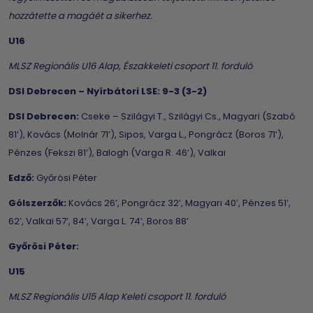
hozzátette a magáét a sikerhez.
U16
MLSZ Regionális U16 Alap, Északkeleti csoport 11. forduló
DSI Debrecen – Nyírbátori LSE: 9-3 (3-2)
DSI Debrecen:
Cseke – Szilágyi T., Szilágyi Cs., Magyari (Szabó
81’), Kovács (Molnár 71’), Sipos, Varga L., Pongrácz (Boros 71’),
Pénzes (Fekszi 81’), Balogh (Varga R. 46’), Valkai
Edző:
Győrösi Péter
Gólszerzők:
Kovács 26’, Pongrácz 32’, Magyari 40’, Pénzes 51’,
62’, Valkai 57’, 84’, Varga L. 74’, Boros 88’
Győrösi Péter:
U15
MLSZ Regionális U15 Alap Keleti csoport 11. forduló