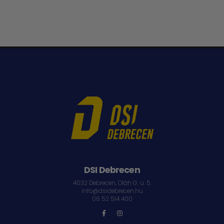
DSI Debrecen
4032 Debrecen, Oláh G. u. 5.
info@dsidebrecen.hu
06 52 514 400