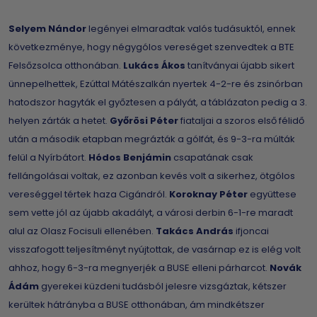
Selyem Nándor
legényei elmaradtak valós tudásuktól, ennek
következménye, hogy négygólos vereséget szenvedtek a BTE
Felsőzsolca otthonában.
Lukács Ákos
tanítványai újabb sikert
ünnepelhettek, Ezúttal Mátészalkán nyertek 4-2-re és zsinórban
hatodszor hagyták el győztesen a pályát, a táblázaton pedig a 3.
helyen zárták a hetet.
Győrösi Péter
fiataljai a szoros első félidő
után a második etapban megrázták a gólfát, és 9-3-ra múlták
felül a Nyírbátort.
Hódos Benjámin
csapatának csak
fellángolásai voltak, ez azonban kevés volt a sikerhez, ötgólos
vereséggel tértek haza Cigándról.
Koroknay Péter
együttese
sem vette jól az újabb akadályt, a városi derbin 6-1-re maradt
alul az Olasz Focisuli ellenében.
Takács András
ifjoncai
visszafogott teljesítményt nyújtottak, de vasárnap ez is elég volt
ahhoz, hogy 6-3-ra megnyerjék a BUSE elleni párharcot.
Novák
Ádám
gyerekei küzdeni tudásból jelesre vizsgáztak, kétszer
kerültek hátrányba a BUSE otthonában, ám mindkétszer