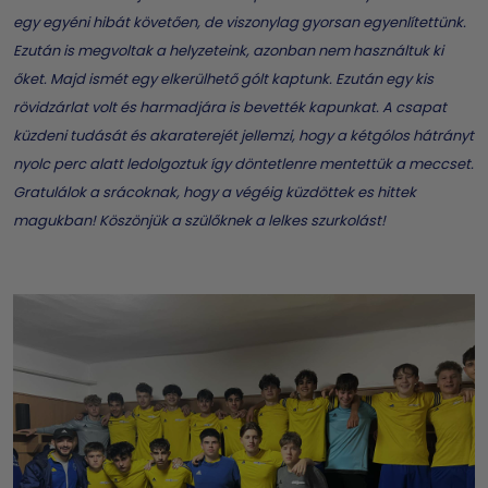
egy egyéni hibát követően, de viszonylag gyorsan egyenlítettünk.
Ezután is megvoltak a helyzeteink, azonban nem használtuk ki
őket. Majd ismét egy elkerülhető gólt kaptunk. Ezután egy kis
rövidzárlat volt és harmadjára is bevették kapunkat. A csapat
küzdeni tudását és akaraterejét jellemzi, hogy a kétgólos hátrányt
nyolc perc alatt ledolgoztuk így döntetlenre mentettük a meccset.
Gratulálok a srácoknak, hogy a végéig küzdöttek es hittek
magukban! Köszönjük a szülőknek a lelkes szurkolást!