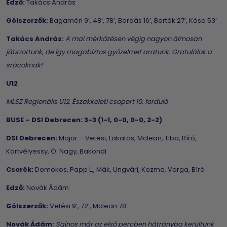
Edző:
Takács András
Gólszerzők:
Bagaméri 9’, 48’, 78’, Bordás 16’, Bartók 27’, Kósa 53’
Takács András:
A mai mérkőzésen végig nagyon álmosan
játszottunk, de így magabiztos győzelmet aratunk.
Gratulálok a
srácoknak!
U12
MLSZ Regionális U12, Északkeleti csoport 10. forduló
BUSE – DSI Debrecen: 3-3 (1-1, 0-0, 0-0, 2-2)
DSI Debrecen:
Major – Vetési, Lakatos, Mclean, Tiba, Bíró,
Körtvélyessy, Ó. Nagy, Bakondi
Cserék:
Domokos, Papp L., Mák, Ungvári, Kozma, Varga, Bíró
Edző:
Novák Ádám
Gólszerzők:
Vetési 9’, 72’, Mclean 78’
Novák Ádám:
Sajnos már az első percben hátrányba kerültünk