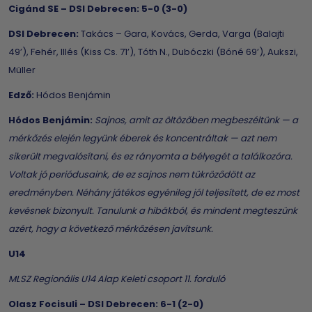
Cigánd SE – DSI Debrecen: 5-0 (3-0)
DSI Debrecen:
Takács – Gara, Kovács, Gerda, Varga (Balajti
49’), Fehér, Illés (Kiss Cs. 71’), Tóth N., Dubóczki (Bóné 69’), Aukszi,
Müller
Edző:
Hódos Benjámin
Hódos Benjámin:
Sajnos, amit az öltözőben megbeszéltünk — a
mérkőzés elején legyünk éberek és koncentráltak — azt nem
sikerült megvalósítani, és ez rányomta a bélyegét a találkozóra.
Voltak jó periódusaink, de ez sajnos nem tükröződött az
eredményben. Néhány játékos egyénileg jól teljesített, de ez most
kevésnek bizonyult. Tanulunk a hibákból, és mindent megteszünk
azért, hogy a következő mérkőzésen javítsunk.
U14
MLSZ Regionális U14 Alap Keleti csoport 11. forduló
Olasz Focisuli – DSI Debrecen: 6-1 (2-0)