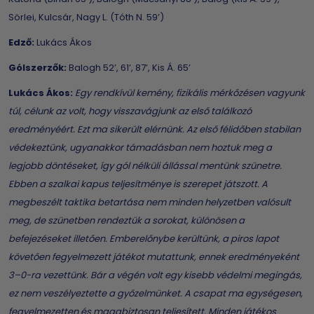
Sörlei, Kulcsár, Nagy L. (Tóth N. 59’)
Edző:
Lukács Ákos
Gólszerzők:
Balogh 52’, 61’, 87’, Kis Á. 65’
Lukács Ákos:
Egy rendkívül kemény, fizikális mérkőzésen vagyunk
túl, célunk az volt, hogy visszavágjunk az első találkozó
eredményéért. Ezt ma sikerült elérnünk. Az első félidőben stabilan
védekeztünk, ugyanakkor támadásban nem hoztuk meg a
legjobb döntéseket, így gól nélküli állással mentünk szünetre.
Ebben a szalkai kapus teljesítménye is szerepet játszott. A
megbeszélt taktika betartása nem minden helyzetben valósult
meg, de szünetben rendeztük a sorokat, különösen a
befejezéseket illetően. Emberelőnybe kerültünk, a piros lapot
követően fegyelmezett játékot mutattunk, ennek eredményeként
3–0-ra vezettünk. Bár a végén volt egy kisebb védelmi megingás,
ez nem veszélyeztette a győzelmünket. A csapat ma egységesen,
fegyelmezetten és magabiztosan teljesített. Minden játékos