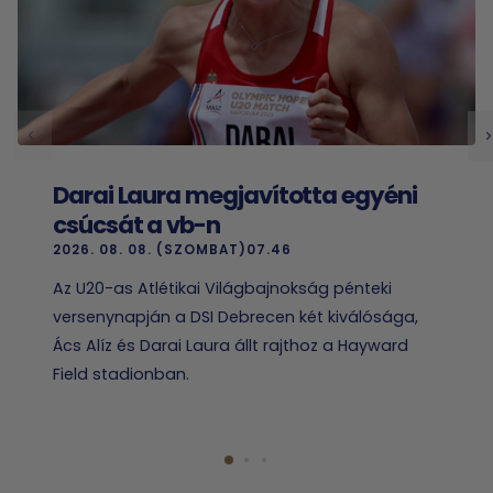
Darai Laura megjavította egyéni
csúcsát a vb-n
2026. 08. 08. (SZOMBAT)07.46
Az U20-as Atlétikai Világbajnokság pénteki
versenynapján a DSI Debrecen két kiválósága,
Ács Alíz és Darai Laura állt rajthoz a Hayward
Field stadionban.