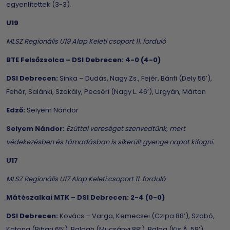
egyenlítettek (3-3).
U19
MLSZ Regionális U19 Alap Keleti csoport 11. forduló
BTE Felsőzsolca – DSI Debrecen: 4-0 (4-0)
DSI Debrecen:
Sinka – Dudás, Nagy Zs., Fejér, Bánfi (Dely 56’),
Fehér, Salánki, Szakály, Pecséri (Nagy L. 46’), Urgyán, Márton
Edző:
Selyem Nándor
Selyem Nándor:
Ezúttal vereséget szenvedtünk, mert
védekezésben és támadásban is sikerült gyenge napot kifogni.
U17
MLSZ Regionális U17 Alap Keleti csoport 11. forduló
Mátészalkai MTK – DSI Debrecen: 2-4 (0-0)
DSI Debrecen:
Kovács – Varga, Kemecsei (Czipa 88’), Szabó,
Katona (Bihari 65’), Balogh (Mucsányi 88’), Balog (Kis Á. 59’),