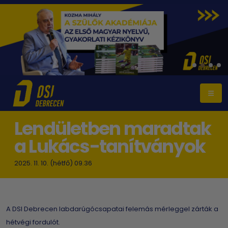
Lendületben maradtak
a Lukács-tanítványok
2025. 11. 10. (hétfő) 09.36
A DSI Debrecen labdarúgócsapatai felemás mérleggel zárták a
hétvégi fordulót.