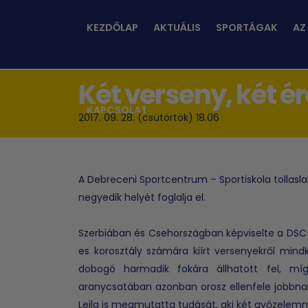
KEZDŐLAP
AKTUÁLIS
SPORTÁGAK
AZ
Két verseny, két é
KAPCSOLAT
2017. 09. 28. (csütörtök) 18.06
A Debreceni Sportcentrum – Sportiskola tollaslab
negyedik helyét foglalja el.
Szerbiában és Csehországban képviselte a DSC-SI
es korosztály számára kiírt versenyekről min
dobogó harmadik fokára állhatott fel, m
aranycsatában azonban orosz ellenfele jobbna
Leila is megmutatta tudását, aki két győzelemm