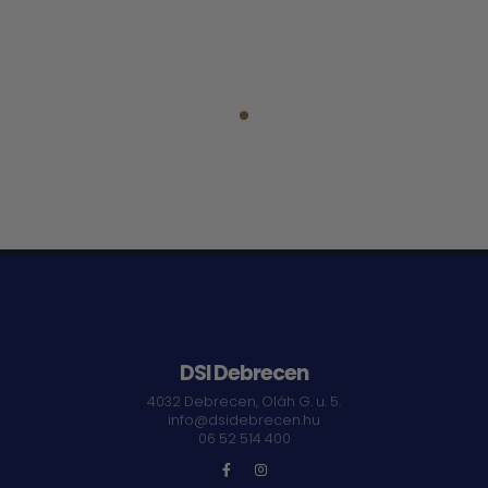
DSI Debrecen
4032 Debrecen, Oláh G. u. 5.
info@dsidebrecen.hu
06 52 514 400