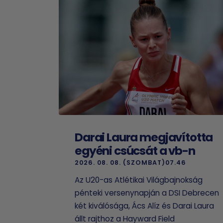
Darai Laura megjavította
egyéni csúcsát a vb-n
2026. 08. 08. (SZOMBAT)07.46
Az U20-as Atlétikai Világbajnokság
pénteki versenynapján a DSI Debrecen
két kiválósága, Ács Alíz és Darai Laura
állt rajthoz a Hayward Field