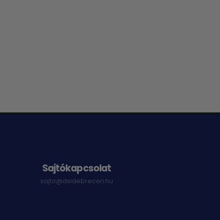
Sajtókapcsolat
sajto@dsidebrecen.hu