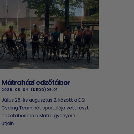
Mátraházi edzőtábor
2026. 08. 04. (KEDD)09.01
Július 28. és augusztus 2. között a DSI
Cycling Team hét sportolója vett részt
edzőtáborban a Mátra gyönyörű
útjain.