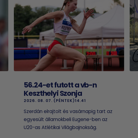
56.24-et futott a vb-n
Keszthelyi Szonja
2026. 08. 07. (PÉNTEK)14.41
Szerdán elrajtolt és vasárnapig tart az
egyesült államokbeli Eugene-ben az
U20-as Atlétikai Világbajnokság.