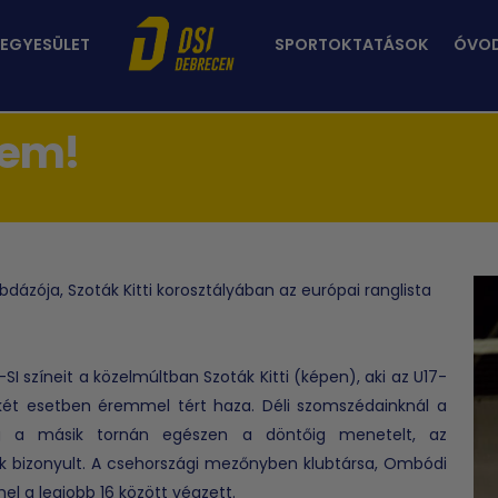
 EGYESÜLET
SPORTOKTATÁSOK
ÓVO
rem!
dázója, Szoták Kitti korosztályában az európai ranglista
 színeit a közelmúltban Szoták Kitti (képen), aki az U17-
dkét esetben éremmel tért haza. Déli szomszédainknál a
íg a másik tornán egészen a döntőig menetelt, az
k bizonyult. A csehországi mezőnyben klubtársa, Ombódi
el a legjobb 16 között végzett.