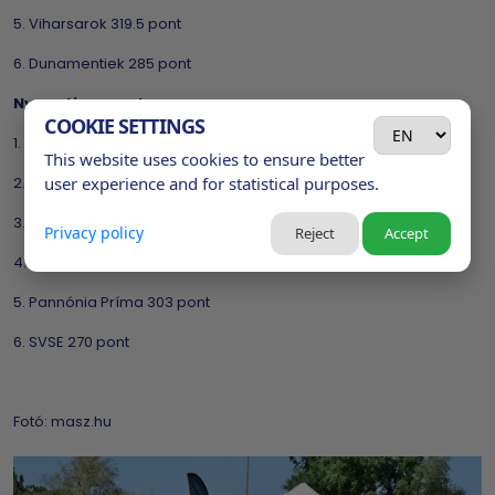
5. Viharsarok 319.5 pont
6. Dunamentiek 285 pont
Nyugati csoport
COOKIE SETTINGS
1. MTK - UTE 375 .5 pont
This website uses cookies to ensure better
user experience and for statistical purposes.
2. Pannon Duo 374 pont
3. SavArra 355 pont
Privacy policy
Reject
Accept
4. FTC 334.5 pont
5. Pannónia Príma 303 pont
6. SVSE 270 pont
Fotó: masz.hu