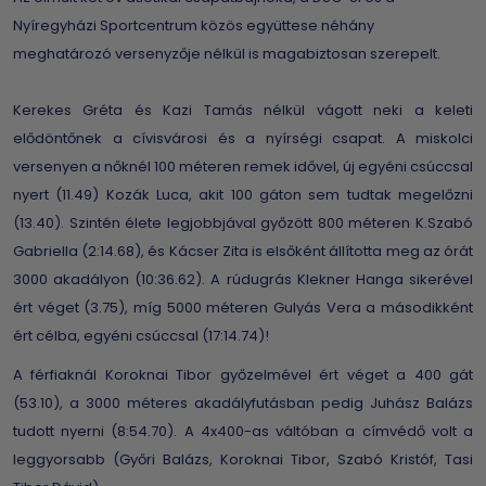
Nyíregyházi Sportcentrum közös együttese néhány
meghatározó versenyzője nélkül is magabiztosan szerepelt.
Kerekes Gréta és Kazi Tamás nélkül vágott neki a keleti
elődöntőnek a cívisvárosi és a nyírségi csapat. A miskolci
versenyen a nőknél 100 méteren remek idővel, új egyéni csúccsal
nyert (11.49) Kozák Luca, akit 100 gáton sem tudtak megelőzni
(13.40). Szintén élete legjobbjával győzött 800 méteren K.Szabó
Gabriella (2:14.68), és Kácser Zita is elsőként állította meg az órát
3000 akadályon (10:36.62). A rúdugrás Klekner Hanga sikerével
ért véget (3.75), míg 5000 méteren Gulyás Vera a másodikként
ért célba, egyéni csúccsal (17:14.74)!
A férfiaknál Koroknai Tibor győzelmével ért véget a 400 gát
(53.10), a 3000 méteres akadályfutásban pedig Juhász Balázs
tudott nyerni (8:54.70). A 4x400-as váltóban a címvédő volt a
leggyorsabb (Győri Balázs, Koroknai Tibor, Szabó Kristóf, Tasi