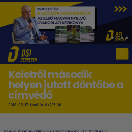
Keletről második
helyen jutott döntőbe a
címvédő
2018. 05. 17. (csütörtök) 15.36
Az elmúlt két év atlétikai csapatbajnoka, a DSC-SI és a