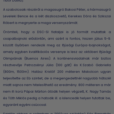
Tibor Dávid).
A szabolcsaik részéről a magasugró Bakosi Péter, a hármasugró
Leveleki Bence és a két diszkoszvető, Kerekes Dóra és Szikszai
Róbert is megnyerte a maga versenyszámát.
Örömteli, hogy a DSC-SI fiataljai is jó formát mutattak a
csapatbajnoki elődöntőn, ami azért is fontos, hiszen július 5-9.
között Győrben rendezik meg az Ifjúsági Európa-bajnokságot,
amely egyben kvalifikációs versenye is lesz az októberi Ifjúsági
Olimpiának (Buenos Aires). A kontinensviadalnak már biztos
résztvevője Petrozsényi Júlia (100 gát) és K.Szabó Gabriella
(800m, 1500m). Halász Kristóf 200 méteren Miskolcon ugyan
teljesítette az Eb szintet, de a megengedettnél nagyobb hátszél
miatt sajnos nem hitelesíthető az eredmény. 800 méteren a már
nem ifi korú Pápai Márton ötödik helyen végzett, K. Nagy Tamás
és Tóth Miklós pedig a hatodik ill. a kilencedik helyen futottak be,
egyaránt egyéni csúccsal.
Szintén ebben a számban a 2002-es születésű Sós Barnabás