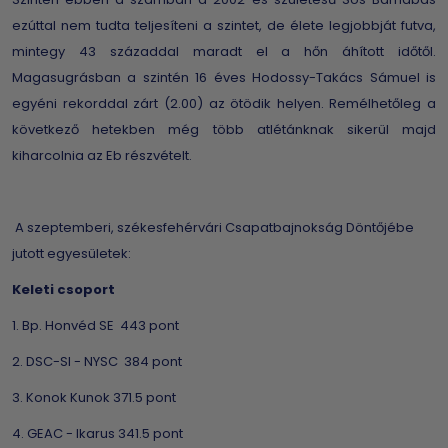
ezúttal nem tudta teljesíteni a szintet, de élete legjobbját futva,
mintegy 43 századdal maradt el a hőn áhított időtől.
Magasugrásban a szintén 16 éves Hodossy-Takács Sámuel is
egyéni rekorddal zárt (2.00) az ötödik helyen. Remélhetőleg a
következő hetekben még több atlétánknak sikerül majd
kiharcolnia az Eb részvételt.
A szeptemberi, székesfehérvári Csapatbajnokság Döntőjébe
jutott egyesületek:
Keleti csoport
1. Bp. Honvéd SE 443 pont
2. DSC-SI - NYSC 384 pont
3. Konok Kunok 371.5 pont
4. GEAC - Ikarus 341.5 pont