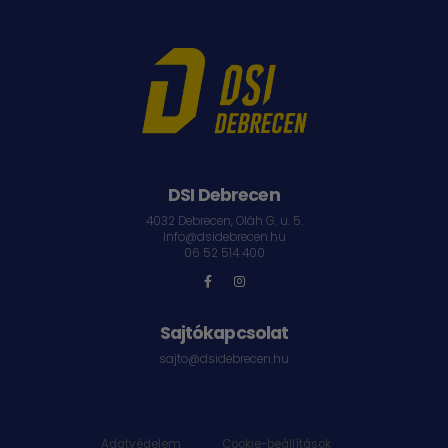
DSI Debrecen
4032 Debrecen, Oláh G. u. 5.
info@dsidebrecen.hu
06 52 514 400
Sajtókapcsolat
sajto@dsidebrecen.hu
Adatvédelem
|
Cookie-beállítások