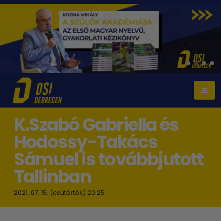
K.Szabó Gabriella és
Hodossy-Takács
Sámuel is továbbjutott
Tallinban
2021. 07. 15. (csütörtök) 20.25