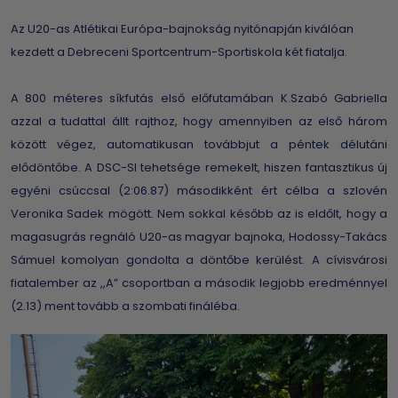
Az U20-as Atlétikai Európa-bajnokság nyitónapján kiválóan
kezdett a Debreceni Sportcentrum-Sportiskola két fiatalja.
A 800 méteres síkfutás első előfutamában K.Szabó Gabriella
azzal a tudattal állt rajthoz, hogy amennyiben az első három
között végez, automatikusan továbbjut a péntek délutáni
elődöntőbe. A DSC-SI tehetsége remekelt, hiszen fantasztikus új
egyéni csúccsal (2:06.87) másodikként ért célba a szlovén
Veronika Sadek mögött. Nem sokkal később az is eldőlt, hogy a
magasugrás regnáló U20-as magyar bajnoka, Hodossy-Takács
Sámuel komolyan gondolta a döntőbe kerülést. A cívisvárosi
fiatalember az ,,A” csoportban a második legjobb eredménnyel
(2.13) ment tovább a szombati fináléba.