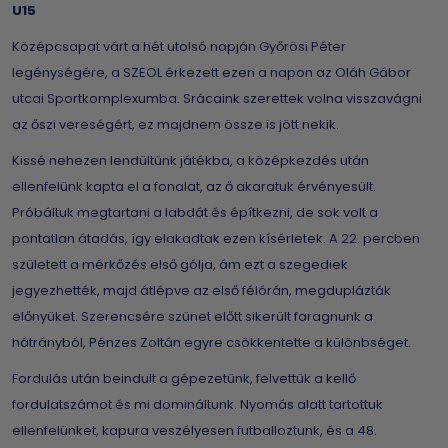
U15
Középcsapat várt a hét utolsó napján Győrösi Péter
legénységére, a SZEOL érkezett ezen a napon az Oláh Gábor
utcai Sportkomplexumba. Srácaink szerettek volna visszavágni
az őszi vereségért, ez majdnem össze is jött nekik.
Kissé nehezen lendültünk játékba, a középkezdés után
ellenfelünk kapta el a fonalat, az ő akaratuk érvényesült.
Próbáltuk megtartani a labdát és építkezni, de sok volt a
pontatlan átadás, így elakadtak ezen kísérletek. A 22. percben
született a mérkőzés első gólja, ám ezt a szegediek
jegyezhették, majd átlépve az első félórán, megduplázták
előnyüket. Szerencsére szünet előtt sikerült faragnunk a
hátrányból, Pénzes Zoltán egyre csökkentette a különbséget.
Fordulás után beindult a gépezetünk, felvettük a kellő
fordulatszámot és mi domináltunk. Nyomás alatt tartottuk
ellenfelünket, kapura veszélyesen futballoztunk, és a 48.