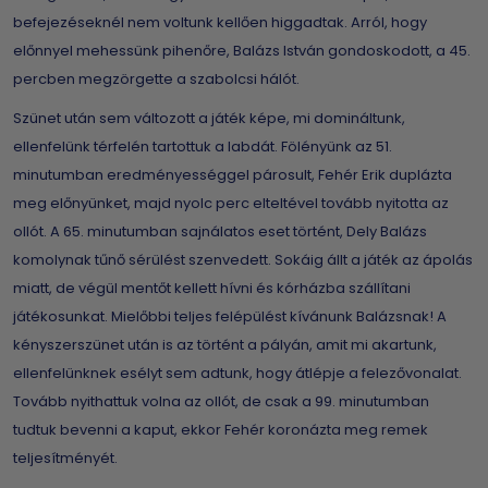
befejezéseknél nem voltunk kellően higgadtak. Arról, hogy
előnnyel mehessünk pihenőre, Balázs István gondoskodott, a 45.
percben megzörgette a szabolcsi hálót.
Szünet után sem változott a játék képe, mi domináltunk,
ellenfelünk térfelén tartottuk a labdát. Fölényünk az 51.
minutumban eredményességgel párosult, Fehér Erik duplázta
meg előnyünket, majd nyolc perc elteltével tovább nyitotta az
ollót. A 65. minutumban sajnálatos eset történt, Dely Balázs
komolynak tűnő sérülést szenvedett. Sokáig állt a játék az ápolás
miatt, de végül mentőt kellett hívni és kórházba szállítani
játékosunkat. Mielőbbi teljes felépülést kívánunk Balázsnak! A
kényszerszünet után is az történt a pályán, amit mi akartunk,
ellenfelünknek esélyt sem adtunk, hogy átlépje a felezővonalat.
Tovább nyithattuk volna az ollót, de csak a 99. minutumban
tudtuk bevenni a kaput, ekkor Fehér koronázta meg remek
teljesítményét.