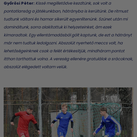
Győrösi Péter:
Kissé megilletődve kezdtünk, sok volt a
pontatlanság a játékunkban, hátrányba is kerültünk. De ritmust
tudtunk váltani és hamar sikerült egyenlítenünk. Szünet után mi
domináltunk, sorra alakítottuk ki helyzeteinket, ám ezek
kimaradtak. Egy ellentámadásból gólt kaptunk, de ezt a hátrányt
már nem tudtuk ledolgozni. Abszolút nyerhető meccs volt, ha
lehetőségeinknek csak a felét értékesítjük, mindhárom pontot
itthon tarthattuk volna. A vereség ellenére gratulálok a srácoknak,
abszolút elégedett voltam velük.