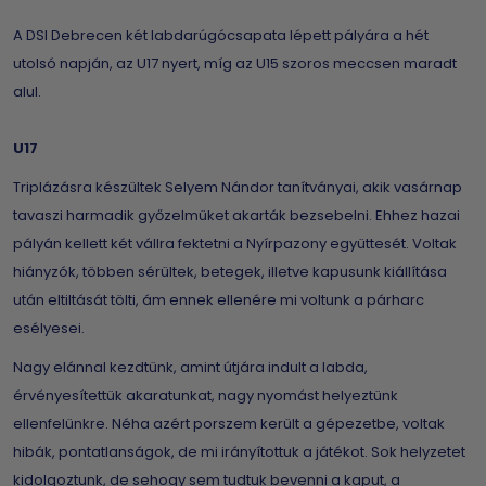
A DSI Debrecen két labdarúgócsapata lépett pályára a hét
utolsó napján, az U17 nyert, míg az U15 szoros meccsen maradt
alul.
U17
Triplázásra készültek Selyem Nándor tanítványai, akik vasárnap
tavaszi harmadik győzelmüket akarták bezsebelni. Ehhez hazai
pályán kellett két vállra fektetni a Nyírpazony együttesét. Voltak
hiányzók, többen sérültek, betegek, illetve kapusunk kiállítása
után eltiltását tölti, ám ennek ellenére mi voltunk a párharc
esélyesei.
Nagy elánnal kezdtünk, amint útjára indult a labda,
érvényesítettük akaratunkat, nagy nyomást helyeztünk
ellenfelünkre. Néha azért porszem került a gépezetbe, voltak
hibák, pontatlanságok, de mi irányítottuk a játékot. Sok helyzetet
kidolgoztunk, de sehogy sem tudtuk bevenni a kaput, a