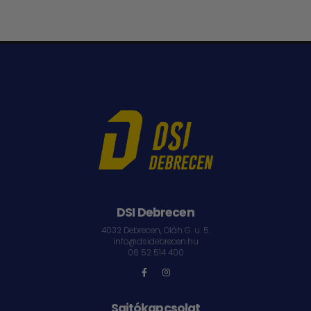
DSI Debrecen
4032 Debrecen, Oláh G. u. 5.
info@dsidebrecen.hu
06 52 514 400
Sajtókapcsolat