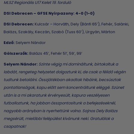
MLSZ Regionális U17 Kelet 19. forduló
DSI Debrecen – GFSE Nyírpazony: 4-0 (1-0)
DSI Debrecen:
Kulcsár – Horváth, Dely (Bánfi 65’), Fehér, Salánki,
Balázs, Szakály, Keczán, Szabó (Tuss 60’), Urgyán, Márton
Edző:
Selyem Nándor
Gólszerzők:
Balázs 45’, Fehér 51’, 59’, 99’
Selyem Nándor:
Szinte végig mi domináltunk, birtokoltuk a
labdát, rengeteg helyzetet dolgoztunk ki, de csak a félidő végén
tudtunk betalálni. Összjátékban akadtak hibáink, becsúsztak
pontatlanságok, kapu előtt sem koncentráltunk eléggé. Szünet
után is a mi akaratunk érvényesült, kapura veszélyesen
futballoztunk, ha jobban összpontosítunk a befejezéseknél,
nagyobb arányban is nyerhettünk volna. Sajnos Dely Balázs
megsérült, mielőbbi felépülést kívánunk neki. Gratulálok a
csapatnak!