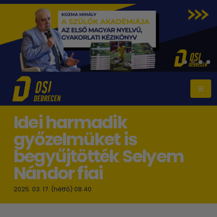
Idei harmadik
győzelmüket is
begyűjtötték Selyem
Nándor fiai
2025. 03. 17. (hétfő) 08.40