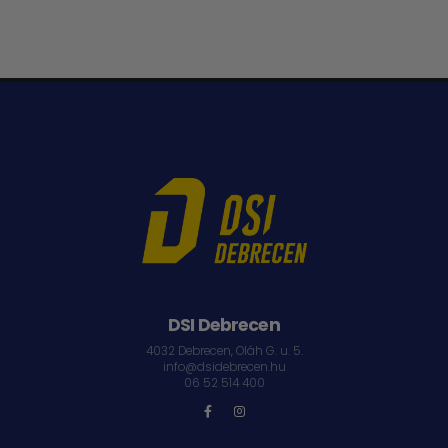
DSI Debrecen
4032 Debrecen, Oláh G. u. 5.
info@dsidebrecen.hu
06 52 514 400