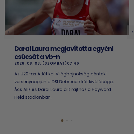
Darai Laura megjavította egyéni
csúcsát a vb-n
2026. 08. 08. (SZOMBAT)07.46
Az U20-as Atlétikai Világbajnokság pénteki
versenynapján a DSI Debrecen két kiválósága,
Ács Alíz és Darai Laura állt rajthoz a Hayward
Field stadionban.