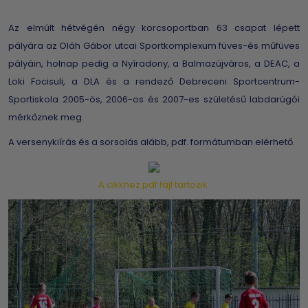
Az elmúlt hétvégén négy korcsoportban 63 csapat lépett
pályára az Oláh Gábor utcai Sportkomplexum füves-és műfüves
pályáin, holnap pedig a Nyíradony, a Balmazújváros, a DEAC, a
Loki Focisuli, a DLA és a rendező Debreceni Sportcentrum-
Sportiskola 2005-ös, 2006-os és 2007-es születésű labdarúgói
mérkőznek meg.
A versenykiírás és a sorsolás alább, pdf. formátumban elérhető.
A cikkhez pdf fájl tartozik.