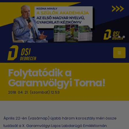
Folytatódik a
Garamvölgyi Torna!
2018. 04. 21. (szombat) 12.53
Április 22-én (vasárnap) újabb három korosztály méri össze
tudását a X. Garamvölgyi Lajos Labdarúgó Emléktornán.