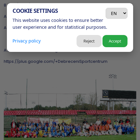
8. DLA (fehér)
COOKIE SETTINGS
A legsportszerűbb csapat: Hajdúszoboszló
This website uses cookies to ensure better
user experience and for statistical purposes.
A legjobban cselező játékos: Csernyik Levente (DSC-SI-sárga)
Privacy policy
Reject
Accept
A tornán készült fotók megtekinthetők az alábbi linken:
https://plus.google.com/+DebreceniSportcentrum