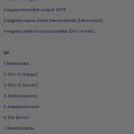
A legsportszerűbb csapat: DVTK
A legjobb kapus: Dalmi Dienes Kende (Loki Focisuli)
A legjobb játékos: Kaszonyi Máté (DSC-SI-kék)
U7:
1. Mátészalka
2. DSC-SI (sárga)
3. DSC-SI (bordó)
4. Balmazújváros
5. Hajdúszoboszló
6. DLA (piros)
7. Berettyóújfalu