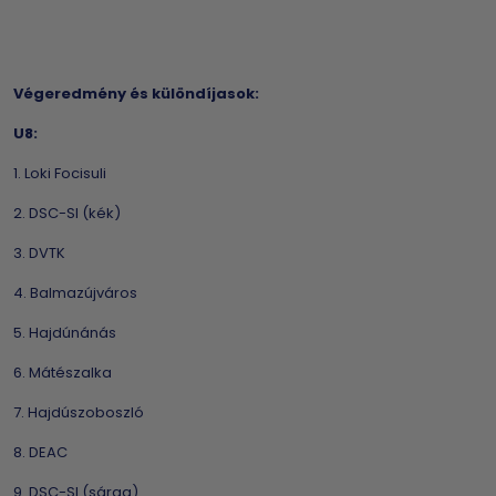
Végeredmény és különdíjasok:
U8:
1. Loki Focisuli
2. DSC-SI (kék)
3. DVTK
4. Balmazújváros
5. Hajdúnánás
6. Mátészalka
7. Hajdúszoboszló
8. DEAC
9. DSC-SI (sárga)