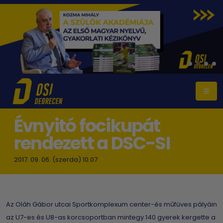
Évnyitó focikupát
rendezett a DSC-SI
2017. 09. 06. (szerda) 10.07
Az Oláh Gábor utcai Sportkomplexum center-és műfüves pályáin
az U7-es és U8-as korcsoportban mintegy 140 gyerek kergette a