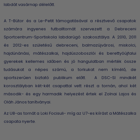
labdát vasárnap délelőtt.
A T-Bútor és a Le-Petit támogatásával a résztvevő csapatok
számára ingyenes futballtornát szervezett a Debreceni
Sportcentrum-Sportiskola labdarúgó szakosztálya. A 2010, 2011
és 2012-es születésű debreceni, balmazújvárosi, miskolci,
hajdúnánási, mátészalkai, hajdúszoboszlói és berettyóújfalui
gyerekek kellemes időben és jó hangulatban mérték össze
tudásukat a népes számú, a torkukat nem kímélő, de
sportszerűen biztató publikum előtt. A DSC-SI mindkét
korosztályban két-két csapattal vett részt a tornán, ahol két
második- és egy harmadik helyezést értek el Zolnai Lajos és
Oláh János tanítványai.
Az U8-as tornát a Loki Focisuli- míg az U7-es kiírást a Mátészalka
csapata nyerte.