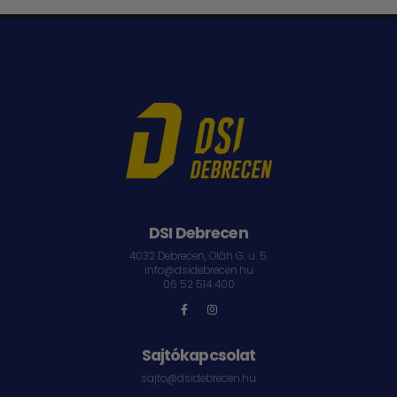
DSI Debrecen
4032 Debrecen, Oláh G. u. 5.
info@dsidebrecen.hu
06 52 514 400
Sajtókapcsolat
sajto@dsidebrecen.hu