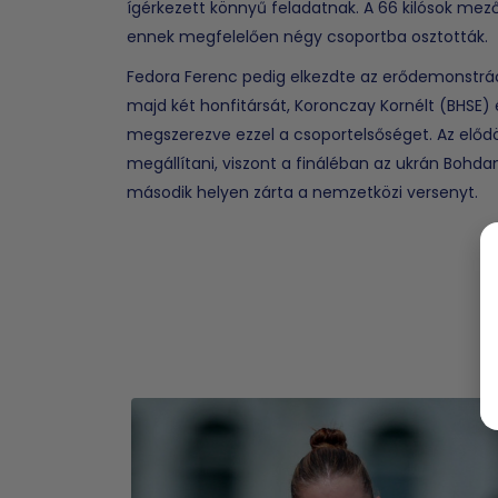
ígérkezett könnyű feladatnak. A 66 kilósok mez
ennek megfelelően négy csoportba osztották.
Fedora Ferenc pedig elkezdte az erődemonstráci
majd két honfitársát, Koronczay Kornélt (BHSE)
megszerezve ezzel a csoportelsőséget. Az előd
megállítani, viszont a fináléban az ukrán Bohd
második helyen zárta a nemzetközi versenyt.