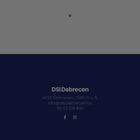
DSI Debrecen
4032 Debrecen, Oláh G. u. 5.
info@dsidebrecen.hu
06 52 514 400