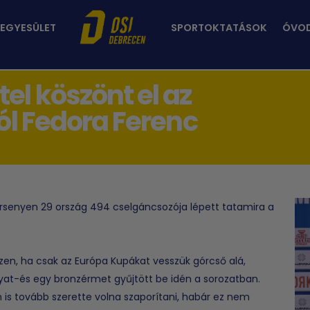
 EGYESÜLET
SPORTOKTATÁSOK
ÓVO
el köszönt el az
yól Fedora Ferenc
rsenyen 29 ország 494 cselgáncsozója lépett tatamira a
en, ha csak az Európa Kupákat vesszük górcső alá,
nyat-és egy bronzérmet gyűjtött be idén a sorozatban.
is tovább szerette volna szaporítani, habár ez nem