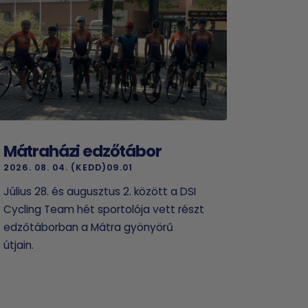
Mátraházi edzőtábor
2026. 08. 04. (KEDD)09.01
Július 28. és augusztus 2. között a DSI
Cycling Team hét sportolója vett részt
edzőtáborban a Mátra gyönyörű
útjain.