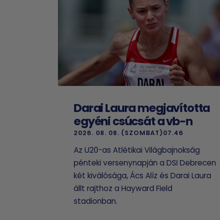
Darai Laura megjavította
egyéni csúcsát a vb-n
2026. 08. 08. (SZOMBAT)07.46
Az U20-as Atlétikai Világbajnokság
pénteki versenynapján a DSI Debrecen
két kiválósága, Ács Alíz és Darai Laura
állt rajthoz a Hayward Field
stadionban.