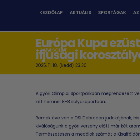
KEZDŐLAP
AKTUÁLIS
SPORTÁGAK
AZ
Európa Kupa ezüstt
ifjúsági korosztál
KAPCSOLAT
2025. 11. 18. (kedd) 23.30
A győri Olimpiai Sportparkban megrendezett ve
két nemnél 8-8 súlycsoportban.
Remek éve van a DSI Debrecen judokájának, hisz
kiválóságunk a győri verseny előtt már két ara
Természetesen a medálok számát a Kisalföldön 