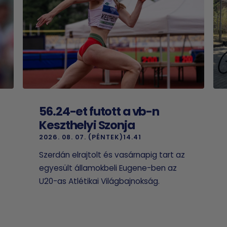
56.24-et futott a vb-n
Keszthelyi Szonja
2026. 08. 07. (PÉNTEK)14.41
Szerdán elrajtolt és vasárnapig tart az
egyesült államokbeli Eugene-ben az
U20-as Atlétikai Világbajnokság.