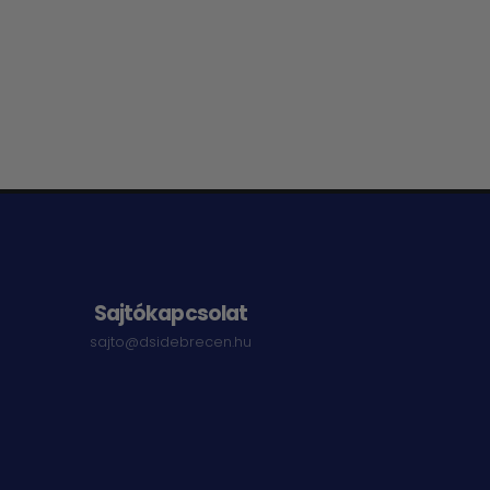
Sajtókapcsolat
sajto@dsidebrecen.hu