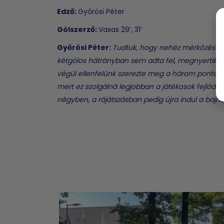
Edző:
Győrösi Péter
Gólszerző:
Vasas 29’, 31’
Győrösi Péter:
Tudtuk, hogy nehéz mérkőzés vár
kétgólos hátrányban sem adta fel, megnyerték a 
végül ellenfelünk szerezte meg a három pontot. 
mert ez szolgálná legjobban a játékosok fejlődésé
négyben, a rájátszásban pedig újra indul a bajn