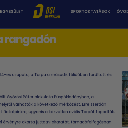
 EGYESÜLET
SPORTOKTATÁSOK
ÓVO
 a rangadón
U14-es csapata, a Tarpa a második félidőben fordított és
llt Győrösi Péter alakulata Püspökladányban, a
elyről várhatták a következő mérkőzést. Erre szerdán
fiataljainkra, ugyanis a közvetlen rivális Tarpát fogadták.
él érvényre akarta juttatni akaratát, támadófelfogásban