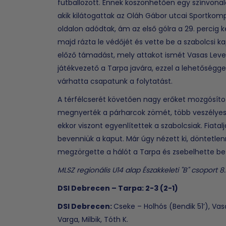
futballozott. Ennek köszönhetően egy színvona
akik kilátogattak az Oláh Gábor utcai Sportkomp
oldalon adódtak, ám az első gólra a 29. percig k
majd rázta le védőjét és vette be a szabolcsi ka
előző támadást, mely attakot ismét Vasas Levent
játékvezető a Tarpa javára, ezzel a lehetőséggel
várhatta csapatunk a folytatást.
A térfélcserét követően nagy erőket mozgósíto
megnyerték a párharcok zömét, több veszélyes 
ekkor viszont egyenlítettek a szabolcsiak. Fiatal
bevenniük a kaput. Már úgy nézett ki, döntetlen
megzörgette a hálót a Tarpa és zsebelhette be
MLSZ regionális U14 alap Északkeleti "B" csoport 8.
DSI Debrecen – Tarpa: 2-3 (2-1)
DSI Debrecen:
Cseke – Holhós (Bendik 51’), Vasa
Varga, Milbik, Tóth K.