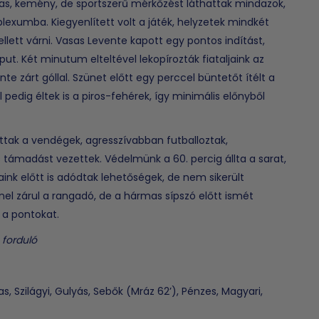
las, kemény, de sportszerű mérkőzést láthattak mindazok,
lexumba. Kiegyenlített volt a játék, helyzetek mindkét
ellett várni. Vasas Levente kapott egy pontos indítást,
put. Két minutum elteltével lekopírozták fiataljaink az
e zárt góllal. Szünet előtt egy perccel büntetőt ítélt a
 pedig éltek is a piros-fehérek, így minimális előnyből
ttak a vendégek, agresszívabban futballoztak,
támadást vezettek. Védelmünk a 60. percig állta a sarat,
jaink előtt is adódtak lehetőségek, de nem sikerült
nel zárul a rangadó, de a hármas sípszó előtt ismét
 a pontokat.
 forduló
s, Szilágyi, Gulyás, Sebők (Mráz 62’), Pénzes, Magyari,