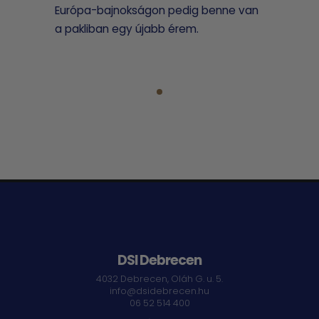
Európa-bajnokságon pedig benne van
a pakliban egy újabb érem.
DSI Debrecen
4032 Debrecen, Oláh G. u. 5.
info@dsidebrecen.hu
06 52 514 400