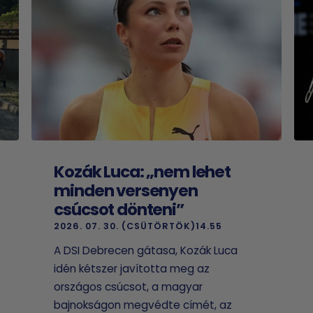
Kozák Luca: „nem lehet
minden versenyen
csúcsot dönteni”
2026. 07. 30. (CSÜTÖRTÖK)14.55
A DSI Debrecen gátasa, Kozák Luca
idén kétszer javította meg az
országos csúcsot, a magyar
bajnokságon megvédte címét, az