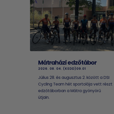
Mátraházi edzőtábor
2026. 08. 04. (KEDD)09.01
Július 28. és augusztus 2. között a DSI
Cycling Team hét sportolója vett részt
edzőtáborban a Mátra gyönyörű
útjain.