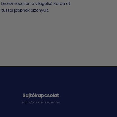
bronzmeccsen a világelső Korea öt
tussal jobbnak bizonyult.
Sajtókapcsolat
sajto@dsidebrecen.hu