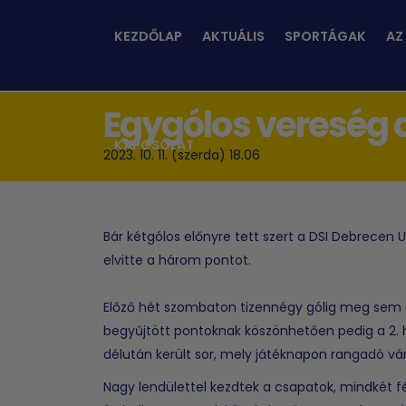
KEZDŐLAP
AKTUÁLIS
SPORTÁGAK
AZ
Egygólos vereség
KAPCSOLAT
2023. 10. 11. (szerda) 18.06
Bár kétgólos előnyre tett szert a DSI Debrecen 
elvitte a három pontot.
Előző hét szombaton tizennégy gólig meg sem á
begyűjtött pontoknak köszönhetően pedig a 2. h
délután került sor, mely játéknapon rangadó várt 
Nagy lendülettel kezdtek a csapatok, mindkét f