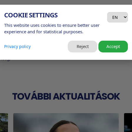
COOKIE SETTINGS
This website uses cookies to ensure better user
 ránk, ez be is bizonyosodott a mai rangadón, ellenfelünk
experience and for statistical purposes.
párharcokat és végül fordítottak. Egy kiélezett meccsen
Bár vereséget szenvedtünk, sok ilyen mérkőzés kellene,
Reject
Accept
Privacy policy
t. Célunk továbbra is változatlan, ott lenni az első
okság.
TOVÁBBI AKTUALITÁSOK