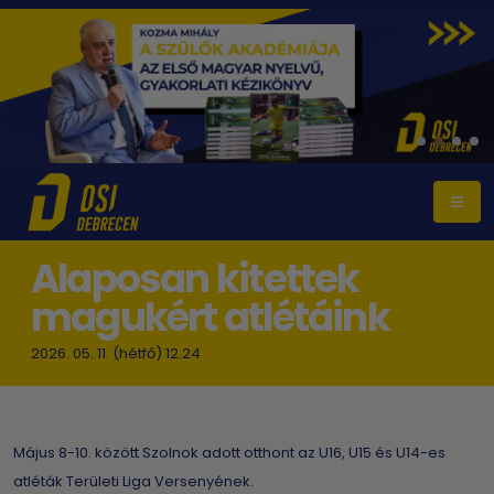
Alaposan kitettek
magukért atlétáink
2026. 05. 11. (hétfő) 12.24
Május 8-10. között Szolnok adott otthont az U16, U15 és U14-es
atléták Területi Liga Versenyének.