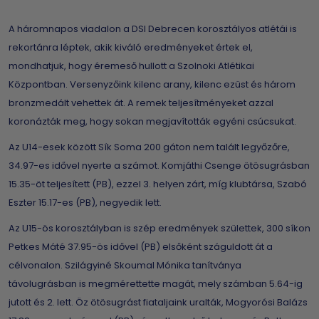
A háromnapos viadalon a DSI Debrecen korosztályos atlétái is
rekortánra léptek, akik kiváló eredményeket értek el,
mondhatjuk, hogy éremeső hullott a Szolnoki Atlétikai
Központban. Versenyzőink kilenc arany, kilenc ezüst és három
bronzmedált vehettek át. A remek teljesítményeket azzal
koronázták meg, hogy sokan megjavították egyéni csúcsukat.
Az U14-esek között Sík Soma 200 gáton nem talált legyőzőre,
34.97-es idővel nyerte a számot. Komjáthi Csenge ötösugrásban
15.35-öt teljesített (PB), ezzel 3. helyen zárt, míg klubtársa, Szabó
Eszter 15.17-es (PB), negyedik lett.
Az U15-ös korosztályban is szép eredmények születtek, 300 síkon
Petkes Máté 37.95-ös idővel (PB) elsőként száguldott át a
célvonalon. Szilágyiné Skoumal Mónika tanítványa
távolugrásban is megmérettette magát, mely számban 5.64-ig
jutott és 2. lett. Öz ötösugrást fiataljaink uralták, Mogyorósi Balázs