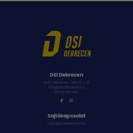
DSI Debrecen
4032 Debrecen, Oláh G. u. 5.
info@dsidebrecen.hu
06 52 514 400
Sajtókapcsolat
sajto@dsidebrecen.hu