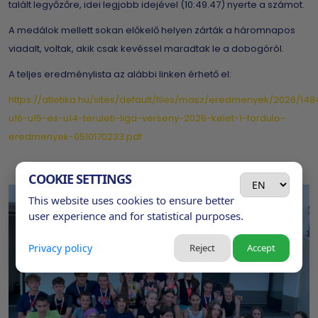
talált legyőzőre, idei legjobb idejével (10:49.47) nyerte a számot.
A medálok mellett sokan előkelő helyen zárták a háromnapos
viadalt, voltak, akik csak kevéssel maradtak le a dobogóról.
A teljes eredménylista az alábbi linken érhető el:
https://atletika.hu/sites/default/files/masz/eredmenyek/2026/148
u16-u15-es-u14-teruleti-liga-verseny-2026-kelet-1-fordulo-
eredmenyek-0510170233.pdf
COOKIE SETTINGS
This website uses cookies to ensure better
user experience and for statistical purposes.
Privacy policy
Reject
Accept