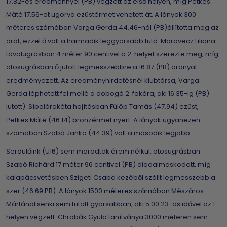
17.82-es eredménnyel (PB) végzett az első helyen, míg Petkes
Máté 17.56-ot ugorva ezüstérmet vehetett át. A lányok 300
méteres számában Varga Gerda 44.46-nál (PB)állította meg az
órát, ezzel ő volt a harmadik leggyorsabb futó. Moravecz Liliána
távolugrásban 4 méter 90 centivel a 2. helyet szerezte meg, míg
ötösugrásban ő jutott legmesszebbre a 16.87 (PB) aranyat
eredményezett. Az eredményhirdetésnél klubtársa, Varga
Gerda léphetett fel mellé a dobogó 2. fokára, aki 16.35-ig (PB)
jutott). Sípolórakéta hajításban Fülöp Tamás (47.94) ezüst,
Petkes Máté (46.14) bronzérmet nyert. A lányok ugyanezen
számában Szabó Janka (44.39) volt a második legjobb.
Serdülőink (U16) sem maradtak érem nélkül, ötösugrásban
Szabó Richárd 17 méter 96 centivel (PB) diadalmaskodott, míg
kalapácsvetésben Szigeti Csaba kezéből szállt legmesszebb a
szer (46.69 PB). A lányok 1500 méteres számában Mészáros
Mártánál senki sem futott gyorsabban, aki 5:00.23-as idővel az 1.
helyen végzett. Chrobák Gyula tanítványa 3000 méteren sem