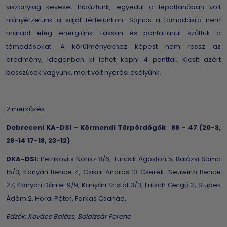
viszonylag keveset hibáztunk, egyedül a lepattanóban volt
hiányérzetünk a saját térfelünkön. Sajnos a támadásra nem
maradt elég energiánk. Lassan és pontatlanul szőttük a
támadásokat. A körülményekhez képest nem rossz az
eredmény, idegenben ki lehet kapni 4 ponttal. Kicsit azért
bosszúsak vagyunk, mert volt nyerési esélyünk.
2.mérkőzés
Debreceni KA-DSI – Körmendi Törpördögök 88 – 47 (20-3,
28-14 17-18, 23-12)
DKA-DSI:
Petrikovits Norisz 8/6, Turcsik Ágoston 5, Balázsi Soma
15/3, Kanyári Bence 4, Csikai András 13 Cserék: Neuwirth Bence
27, Kanyári Dániel 9/9, Kanyári Kristóf 3/3, Fritsch Gergő 2, Stupek
Ádám 2, Horai Péter, Farkas Csanád.
Edzők: Kovács Balázs, Boldizsár Ferenc