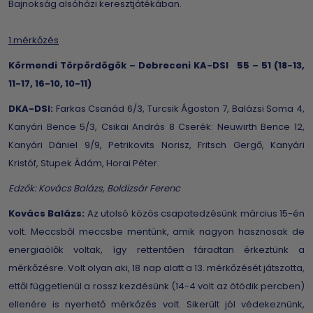
Bajnokság alsóházi keresztjátékában.
1.mérkőzés
Körmendi Törpördögök – Debreceni KA-DSI 55 – 51 (18-13,
11-17, 16-10, 10-11)
DKA-DSI:
Farkas Csanád 6/3, Turcsik Ágoston 7, Balázsi Soma 4,
Kanyári Bence 5/3, Csikai András 8 Cserék: Neuwirth Bence 12,
Kanyári Dániel 9/9, Petrikovits Norisz, Fritsch Gergő, Kanyári
Kristóf, Stupek Ádám, Horai Péter.
Edzők: Kovács Balázs, Boldizsár Ferenc
Kovács Balázs:
Az utolsó közös csapatedzésünk március 15-én
volt. Meccsből meccsbe mentünk, amik nagyon hasznosak de
energiaölők voltak, így rettentően fáradtan érkeztünk a
mérkőzésre. Volt olyan aki, 18 nap alatt a 13. mérkőzését játszotta,
ettől függetlenül a rossz kezdésünk (14-4 volt az ötödik percben)
ellenére is nyerhető mérkőzés volt. Sikerült jól védekeznünk,