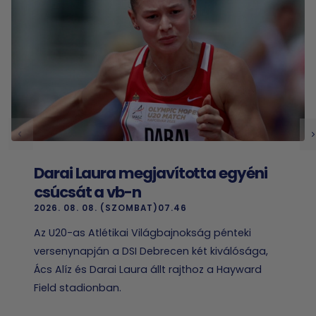
Darai Laura megjavította egyéni
csúcsát a vb-n
2026. 08. 08. (SZOMBAT)07.46
Az U20-as Atlétikai Világbajnokság pénteki
versenynapján a DSI Debrecen két kiválósága,
Ács Alíz és Darai Laura állt rajthoz a Hayward
Field stadionban.