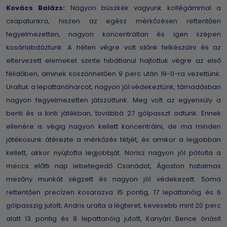
Kovács Balázs:
Nagyon büszkék vagyunk kollégámmal a
csapatunkra, hiszen az egész mérkőzésen rettentően
fegyelmezetten, nagyon koncentráltan és igen szépen
kosárlabdáztunk. A héten végre volt időnk felkészülni és az
eltervezett elemeket szinte hibátlanul hajtottuk végre az első
félidőben, aminek köszönhetően 9 perc után 19-0-ra vezettünk.
Uraltuk a lepattanóharcot, nagyon jól védekeztünk, támadásban
nagyon fegyelmezetten játszottunk. Meg volt az egyensúly a
benti és a kinti játékban, továbbá 27 gólpasszt adtunk. Ennek
ellenére is végig nagyon kellett koncentrálni, de ma minden
játékosunk átérezte a mérkőzés tétjét, és amikor a legjobban
kellett, akkor nyújtotta legjobbját. Norisz nagyon jól pótolta a
meccs előtti nap lebetegedő Csanádot, Ágoston hatalmas
mezőny munkát végzett és nagyon jól védekezett. Soma
rettentően precízen kosarazva 15 pontig, 17 lepattanóig és 6
gólpasszig jutott, Andris uralta a légteret, kevesebb mint 20 perc
alatt 13 pontig és 8 lepattanóig jutott, Kanyári Bence óriásit