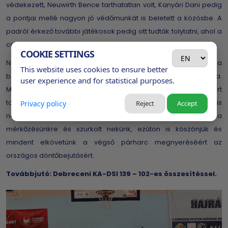
védekezett, Neuwirth Bence tarthatatlan volt, Kanyári Dani pedig
a pontjai mellé nagyon jó védőmunkát is beletett a közösbe. A
padról érkező további játékosok pedig ott tudták folytatni, ahol a
csapattársaik abbahagyták.
COOKIE SETTINGS
Nagyon sokat dolgoztunk azért, hogy idáig eljussunk és ma a
This website uses cookies to ensure better
befektetett munka visszaköszönt, de még nem dőlhetünk hátra.
user experience and for statistical purposes.
Már „csak” egy lépésre vagyunk a célunk elérésétől, amiért
tovább dolgozunk. Nekünk edzőknek és a játékosainknak is
Privacy policy
Reject
Accept
nagyon jól esett, hogy ennyi edző és játékos kijött a
mérkőzésünkre és szurkolt nekünk, ezúton is köszönjük és
mindent elkövetünk a végső párharc megnyeréséért az
országos döntőbejutásért.
Továbbjutó: Debreceni KA-DSI 139 – 102-es összesítéssel.