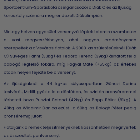
Sportcentrum-Sportiskola cselgáncsozói a Diák C és az Ifjúsági
korosztály számára megrendezett Diákolimpián.
Mintegy hetven egyesület versenyzői léptek tatamira szombaton
a vasi megyeszékhelyen, ahol nagyon eredményesen
szerepeltek a cívisvárosi fiatalok. A 2008-as születésűeknél (Diák
C) Süveges Fanni (33kg) és Fedora Ferenc (39kg) állhatott fel a
dobogó legfelső fokára, míg Fagyal Máté (+55kg) az értékes
ötödik helyen fejezte be a versenyt.
Az ifjúságiaknál a 44 kg-os súlycsoportban Gönczi Dorina
testvérét, Mirtillt győzte le a döntőben, és szintén aranyéremmel
térhetett haza Pusztai Botond (42kg) és Papp Bálint (81kg). A
48kg-os Wladimir Danica ezüst- a 60kg-os Balogh Péter pedig
bronzéremig jutott.
Fiataljaink a remek teljesítményeknek köszönhetően megnyerték
az összesített pontversenyt.