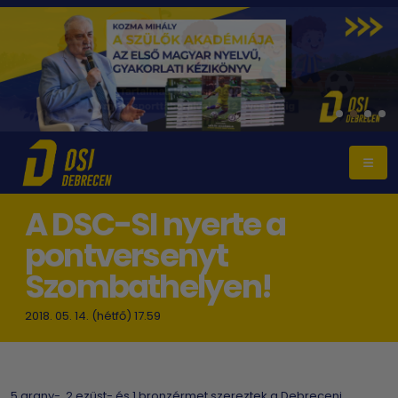
A DSC-SI nyerte a
pontversenyt
Szombathelyen!
2018. 05. 14. (hétfő) 17.59
5 arany-, 2 ezüst- és 1 bronzérmet szereztek a Debreceni