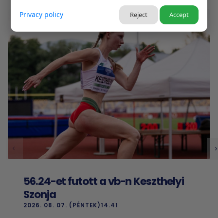
Privacy policy
Reject
Accept
56.24-et futott a vb-n Keszthelyi
Szonja
2026. 08. 07. (PÉNTEK)14.41