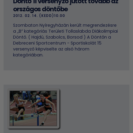
Döntő 11 versenyző jutott tovább az
országos döntőbe
2012. 02. 14. (KEDD)10.00
Szombaton Nyíregyházán került megrendezésre
a „B” kategóriás Területi Tollaslabda Diákolimpiai
Döntő. ( Hajdú, Szabolcs, Borsod ) A Döntőn a
Debreceni Sportcentrum - Sportiskolát 15
versenyző képviselte az alsó három
kategóriában.