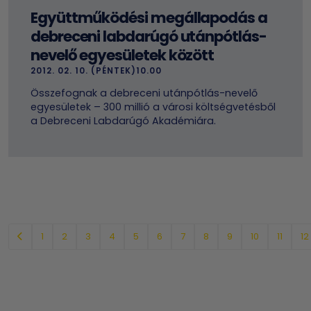
Együttműködési megállapodás a
debreceni labdarúgó utánpótlás-
nevelő egyesületek között
2012. 02. 10. (PÉNTEK)10.00
Összefognak a debreceni utánpótlás-nevelő
egyesületek – 300 millió a városi költségvetésből
a Debreceni Labdarúgó Akadémiára.
1
2
3
4
5
6
7
8
9
10
11
12