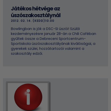
Játékos hétvége az
úszószakosztálynál
2012. 02. 14. (KEDD)10.00
Bowlingban is jók a DSC-SI úszói! Szülői
kezdeményezésre január 28-án a Chili Caféban
gyűltek össze a Debreceni Sportcentrum-
Sportiskola úszószakosztályának kiválóságai, a
gyerekek szülei, hozzátartozói valamint a
szakosztály edzői.