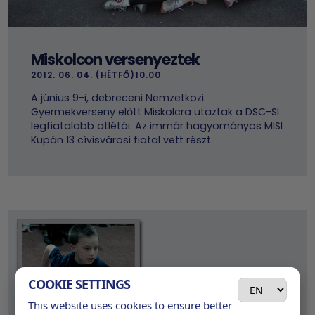
Miskolcon versenyeztek
2012. 06. 04. (HÉTFŐ)10.00
A június 9-i, debreceni Nemzetközi
Gyermekverseny előtt Miskolcra utaztak a DSC-SI
legfiatalabb atlétái. Az immár hagyományos MISI
Kupán 13 cívisvárosi fiatal vett részt.
COOKIE SETTINGS
This website uses cookies to ensure better