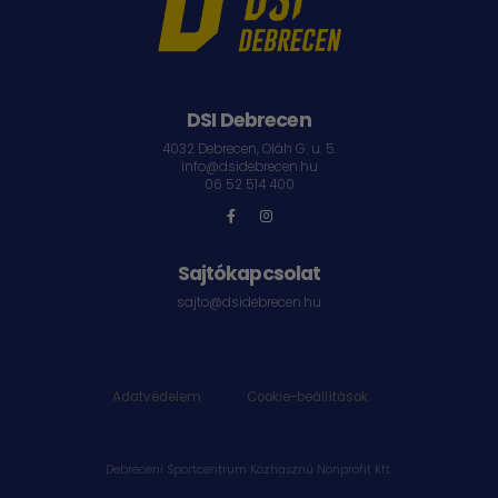
DSI Debrecen
4032 Debrecen, Oláh G. u. 5.
info@dsidebrecen.hu
06 52 514 400
Sajtókapcsolat
sajto@dsidebrecen.hu
Adatvédelem
|
Cookie-beállítások
Debreceni Sportcentrum Közhasznú Nonprofit Kft.