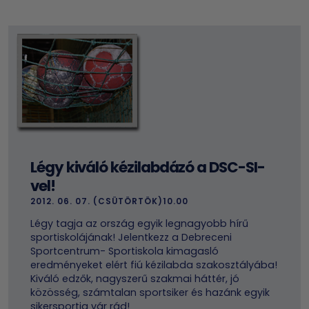
Légy kiváló kézilabdázó a DSC-SI-
vel!
2012. 06. 07. (CSÜTÖRTÖK)10.00
Légy tagja az ország egyik legnagyobb hírű
sportiskolájának! Jelentkezz a Debreceni
Sportcentrum- Sportiskola kimagasló
eredményeket elért fiú kézilabda szakosztályába!
Kiváló edzők, nagyszerű szakmai háttér, jó
közösség, számtalan sportsiker és hazánk egyik
sikersportja vár rád!