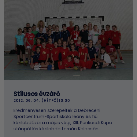
Stílusos évzáró
2012. 06. 04. (HÉTFŐ)10.00
Eredményesen szerepeltek a Debreceni
Sportcentrum-Sportiskola leány és fiú
kézilabdázói a május végi, XIII. Pünkösdi Kupa
utánpótlás kézilabda tornán Kalocsán.