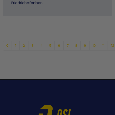
Friedrichafenben.
1
2
3
4
5
6
7
8
9
10
11
12