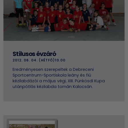
Stílusos évzáró
2012. 06. 04. (HÉTFŐ)10.00
Eredményesen szerepeltek a Debreceni
Sportcentrum-Sportiskola leány és fiú
kézilabdázói a május végi, XIII. Pünkösdi Kupa
utánpótlás kézilabda tornán Kalocsán.