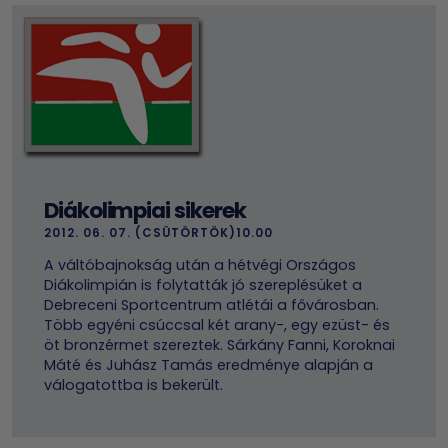
Diákolimpiai sikerek
2012. 06. 07. (CSÜTÖRTÖK)10.00
A váltóbajnokság után a hétvégi Országos
Diákolimpián is folytatták jó szereplésüket a
Debreceni Sportcentrum atlétái a fővárosban.
Több egyéni csúccsal két arany-, egy ezüst- és
öt bronzérmet szereztek. Sárkány Fanni, Koroknai
Máté és Juhász Tamás eredménye alapján a
válogatottba is bekerült.