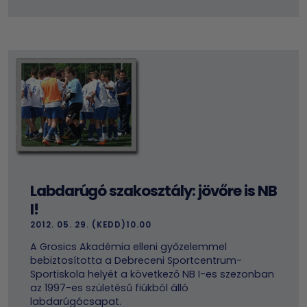
Labdarúgó szakosztály: jövőre is NB
I!
2012. 05. 29. (KEDD)10.00
A Grosics Akadémia elleni győzelemmel
bebiztosította a Debreceni Sportcentrum-
Sportiskola helyét a következő NB I-es szezonban
az 1997-es születésű fiúkból álló
labdarúgócsapat.